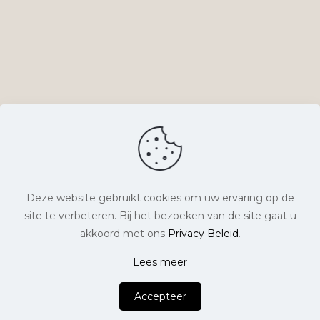
Deze website gebruikt cookies om uw ervaring op de
site te verbeteren. Bij het bezoeken van de site gaat u
© Lyts Verlangen. Alle rechten voorbehouden. |
akkoord met ons
Privacy Beleid
.
Website laten maken
door Chuck's |
Lees meer
0
Accepteer