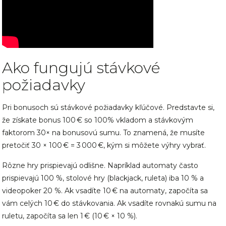
Ako fungujú stávkové
požiadavky
Pri bonusoch sú stávkové požiadavky kľúčové. Predstavte si,
že získate bonus 100 € so 100% vkladom a stávkovým
faktorom 30× na bonusovú sumu. To znamená, že musíte
pretočiť 30 × 100 € = 3 000 €, kým si môžete výhry vybrať.
Rôzne hry prispievajú odlišne. Napríklad automaty často
prispievajú 100 %, stolové hry (blackjack, ruleta) iba 10 % a
videopoker 20 %. Ak vsadíte 10 € na automaty, započíta sa
vám celých 10 € do stávkovania. Ak vsadíte rovnakú sumu na
ruletu, započíta sa len 1 € (10 € × 10 %).