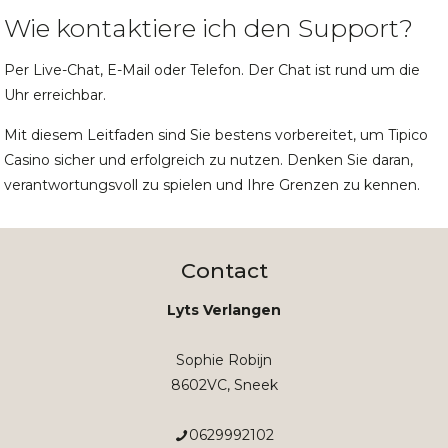
Wie kontaktiere ich den Support?
Per Live-Chat, E-Mail oder Telefon. Der Chat ist rund um die
Uhr erreichbar.
Mit diesem Leitfaden sind Sie bestens vorbereitet, um Tipico
Casino sicher und erfolgreich zu nutzen. Denken Sie daran,
verantwortungsvoll zu spielen und Ihre Grenzen zu kennen.
Contact
Lyts Verlangen
Sophie Robijn
8602VC, Sneek
0629992102