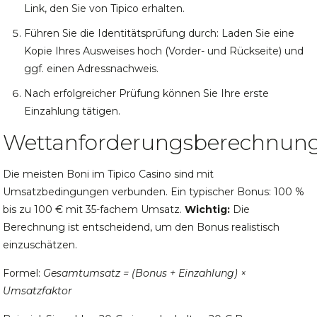
Link, den Sie von Tipico erhalten.
Führen Sie die Identitätsprüfung durch: Laden Sie eine
Kopie Ihres Ausweises hoch (Vorder- und Rückseite) und
ggf. einen Adressnachweis.
Nach erfolgreicher Prüfung können Sie Ihre erste
Einzahlung tätigen.
Wettanforderungsberechnun
Die meisten Boni im Tipico Casino sind mit
Umsatzbedingungen verbunden. Ein typischer Bonus: 100 %
bis zu 100 € mit 35-fachem Umsatz.
Wichtig:
Die
Berechnung ist entscheidend, um den Bonus realistisch
einzuschätzen.
Formel:
Gesamtumsatz = (Bonus + Einzahlung) ×
Umsatzfaktor