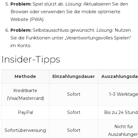
Problem:
Spiel stürzt ab.
Lösung:
Aktualisieren Sie den
Browser oder verwenden Sie die mobile optimierte
Website (PWA).
Problem:
Selbstausschluss gewünscht.
Lösung:
Nutzen
Sie die Funktionen unter „Verantwortungsvolles Spielen“
im Konto.
Insider-Tipps
Methode
Einzahlungsdauer
Auszahlungsda
Kreditkarte
Sofort
1–3 Werktag
(Visa/Mastercard)
PayPal
Sofort
Bis zu 24 Stun
Nicht für
Sofortüberweisung
Sofort
Auszahlunge