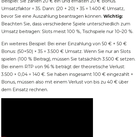
Beispiel: Sie zahlen 20 € ein und erhalten 20 € Bonus.
Umsatzfaktor = 35. Dann: (20 + 20) × 35 = 1.400 € Umsatz,
bevor Sie eine Auszahlung beantragen können.
Wichtig:
Beachten Sie, dass verschiedene Spiele unterschiedlich zum
Umsatz beitragen: Slots meist 100 %, Tischspiele nur 10–20 %.
Ein weiteres Beispiel: Bei einer Einzahlung von 50 € + 50 €
Bonus: (50+50) × 35 = 3.500 € Umsatz. Wenn Sie nur an Slots
spielen (100 % Beitrag), müssen Sie tatsächlich 3.500 € setzen.
Bei einem RTP von 96 % beträgt der theoretische Verlust:
3.500 × 0,04 = 140 €. Sie haben insgesamt 100 € eingezahlt +
Bonus, müssen also mit einem Verlust von bis zu 40 € über
dem Einsatz rechnen.