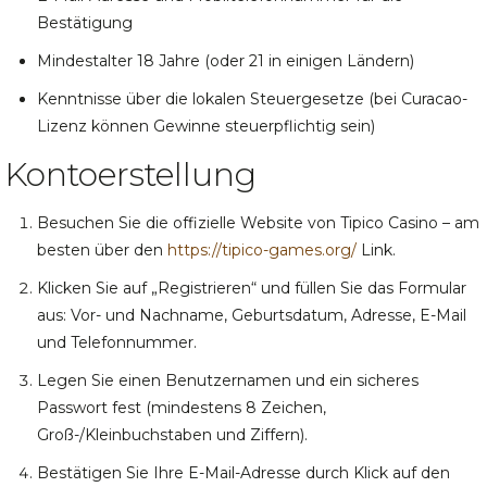
Bestätigung
Mindestalter 18 Jahre (oder 21 in einigen Ländern)
Kenntnisse über die lokalen Steuergesetze (bei Curacao-
Lizenz können Gewinne steuerpflichtig sein)
Kontoerstellung
Besuchen Sie die offizielle Website von Tipico Casino – am
besten über den
https://tipico-games.org/
Link.
Klicken Sie auf „Registrieren“ und füllen Sie das Formular
aus: Vor- und Nachname, Geburtsdatum, Adresse, E-Mail
und Telefonnummer.
Legen Sie einen Benutzernamen und ein sicheres
Passwort fest (mindestens 8 Zeichen,
Groß-/Kleinbuchstaben und Ziffern).
Bestätigen Sie Ihre E-Mail-Adresse durch Klick auf den