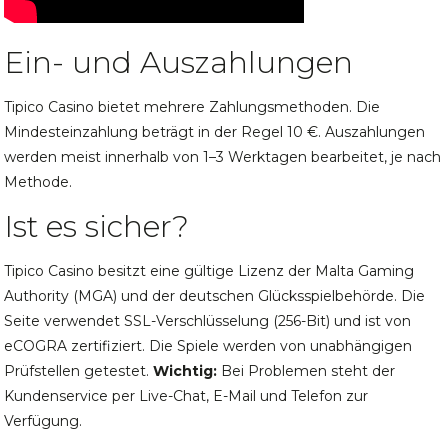
Ein- und Auszahlungen
Tipico Casino bietet mehrere Zahlungsmethoden. Die
Mindesteinzahlung beträgt in der Regel 10 €. Auszahlungen
werden meist innerhalb von 1–3 Werktagen bearbeitet, je nach
Methode.
Ist es sicher?
Tipico Casino besitzt eine gültige Lizenz der Malta Gaming
Authority (MGA) und der deutschen Glücksspielbehörde. Die
Seite verwendet SSL-Verschlüsselung (256-Bit) und ist von
eCOGRA zertifiziert. Die Spiele werden von unabhängigen
Prüfstellen getestet.
Wichtig:
Bei Problemen steht der
Kundenservice per Live-Chat, E-Mail und Telefon zur
Verfügung.