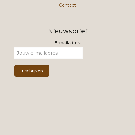
Contact
Nieuwsbrief
E-mailadres: