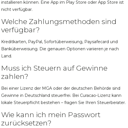
installieren können. Eine App im Play Store oder App Store ist
nicht verfügbar.
Welche Zahlungsmethoden sind
verfügbar?
Kreditkarten, PayPal, Sofortüberweisung, Paysafecard und
Banküberweisung. Die genauen Optionen variieren je nach
Land.
Muss ich Steuern auf Gewinne
zahlen?
Bei einer Lizenz der MGA oder der deutschen Behörde sind
Gewinne in Deutschland steuerfrei. Bei Curacao-Lizenz kann
lokale Steuerpflicht bestehen – fragen Sie Ihren Steuerberater.
Wie kann ich mein Passwort
zurücksetzen?