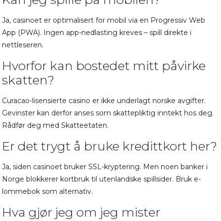
Ja, casinoet er optimalisert for mobil via en Progressiv Web
App (PWA). Ingen app-nedlasting kreves – spill direkte i
nettleseren.
Hvorfor kan bostedet mitt påvirke
skatten?
Curacao-lisensierte casino er ikke underlagt norske avgifter.
Gevinster kan derfor anses som skattepliktig inntekt hos deg.
Rådfør deg med Skatteetaten.
Er det trygt å bruke kredittkort her?
Ja, siden casinoet bruker SSL-kryptering. Men noen banker i
Norge blokkerer kortbruk til utenlandske spillsider. Bruk e-
lommebok som alternativ.
Hva gjør jeg om jeg mister