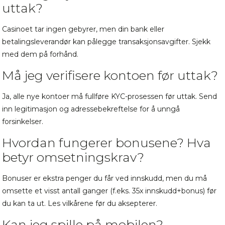
uttak?
Casinoet tar ingen gebyrer, men din bank eller
betalingsleverandør kan pålegge transaksjonsavgifter. Sjekk
med dem på forhånd.
Må jeg verifisere kontoen før uttak?
Ja, alle nye kontoer må fullføre KYC-prosessen før uttak. Send
inn legitimasjon og adressebekreftelse for å unngå
forsinkelser.
Hvordan fungerer bonusene? Hva
betyr omsetningskrav?
Bonuser er ekstra penger du får ved innskudd, men du må
omsette et visst antall ganger (f.eks. 35x innskudd+bonus) før
du kan ta ut. Les vilkårene før du aksepterer.
Kan jeg spille på mobilen?