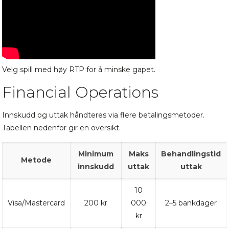
Velg spill med høy RTP for å minske gapet.
Financial Operations
Innskudd og uttak håndteres via flere betalingsmetoder.
Tabellen nedenfor gir en oversikt.
Minimum
Maks
Behandlingstid
Metode
innskudd
uttak
uttak
10
Visa/Mastercard
200 kr
000
2–5 bankdager
kr