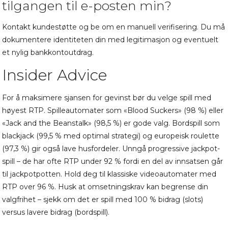
tilgangen til e-posten min?
Kontakt kundestøtte og be om en manuell verifisering. Du må
dokumentere identiteten din med legitimasjon og eventuelt
et nylig bankkontoutdrag.
Insider Advice
For å maksimere sjansen for gevinst bør du velge spill med
høyest RTP. Spilleautomater som «Blood Suckers» (98 %) eller
«Jack and the Beanstalk» (98,5 %) er gode valg. Bordspill som
blackjack (99,5 % med optimal strategi) og europeisk roulette
(97,3 %) gir også lave husfordeler. Unngå progressive jackpot-
spill – de har ofte RTP under 92 % fordi en del av innsatsen går
til jackpotpotten. Hold deg til klassiske videoautomater med
RTP over 96 %. Husk at omsetningskrav kan begrense din
valgfrihet – sjekk om det er spill med 100 % bidrag (slots)
versus lavere bidrag (bordspill).