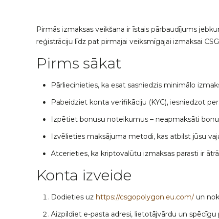
Pirmās izmaksas veikšana ir īstais pārbaudījums jebkura
reģistrāciju līdz pat pirmajai veiksmīgajai izmaksai C
Pirms sākat
Pārliecinieties, ka esat sasniedzis minimālo izmak
Pabeidziet konta verifikāciju (KYC), iesniedzot pe
Izpētiet bonusu noteikumus – neapmaksāti bonus
Izvēlieties maksājuma metodi, kas atbilst jūsu vaj
Atcerieties, ka kriptovalūtu izmaksas parasti ir āt
Konta izveide
Dodieties uz
https://csgopolygon.eu.com/
un nokl
Aizpildiet e-pasta adresi, lietotājvārdu un spēcīgu p