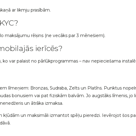
skaņā ar likmju prasībām.
 KYC?
nālo maksājumu rēķins (ne vecāks par 3 mēnešiem).
obilajās ierīcēs?
, ko var palaist no pārlūkprogrammas – nav nepieciešama instalē
m līmeņiem: Bronzas, Sudraba, Zelts un Platīns. Punktus nopelnā
as bonusiem vai pat fiziskām balvām. Jo augstāks līmenis, jo lie
 menedžeris un ātrāka izmaksa.
iskām kļūdām un maksimāli izmantot spēļu pieredzi. Ievērojot šos 
dāvā.