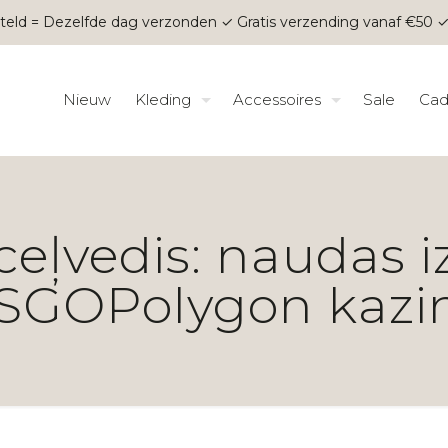
teld = Dezelfde dag verzonden ✓ Gratis verzending vanaf €50 ✓
Nieuw
Kleding
Accessoires
Sale
Cad
 ceļvedis: naudas
SGOPolygon kazi