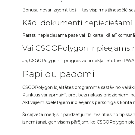
Bonusu nevar izņemt tieši – tas vispirms jānospēlē sa
Kādi dokumenti nepieciešami
Parasti nepieciešama pase vai ID karte, kā arī komu
Vai CSGOPolygon ir pieejams m
Jā, CSGOPolygon ir progresīva tīmekļa lietotne (PWA)
Papildu padomi
CSGOPolygon lojalitātes programma sastāv no vairākie
Punktus var apmainīt pret bezmaksas griezieniem, naud
Aktīvajiem spēlētājiem ir pieejams personīgais konta
Šī ceļveža mērķis ir palīdzēt jums izvairīties no tip
izņemšanai, gan visam pārējam, ko CSGOPolygon pie