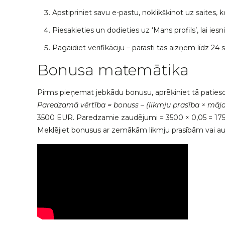
Apstipriniet savu e-pastu, noklikšķinot uz saites, 
Piesakieties un dodieties uz ‘Mans profils’, lai i
Pagaidiet verifikāciju – parasti tas aizņem līdz 24
Bonusa matemātika
Pirms pieņemat jebkādu bonusu, aprēķiniet tā paties
Paredzamā vērtība = bonuss – (likmju prasība × māja
3500 EUR. Paredzamie zaudējumi = 3500 × 0,05 = 175 E
Meklējiet bonusus ar zemākām likmju prasībām vai au