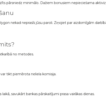
pozīts pārsniedz minimālo. Dažiem bonusiem nepieciešama aktiviz
pšanu
ygon nekad neprasīs jūsu paroli. Ziņojiet par aizdomīgām darbī
mits?
 atkarībā no metodes.
r tikt piemērota neliela komisija.
laikā, savukārt bankas pārskaitījumi prasa vairākas dienas.