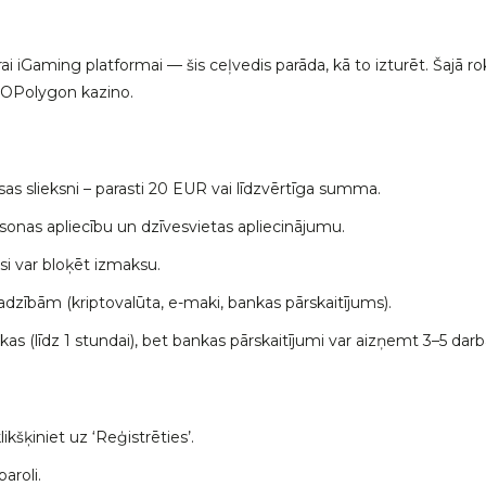
i iGaming platformai — šis ceļvedis parāda, kā to izturēt. Šajā ro
SGOPolygon kazino.
sas slieksni – parasti 20 EUR vai līdzvērtīga summa.
rsonas apliecību un dzīvesvietas apliecinājumu.
i var bloķēt izmaksu.
adzībām (kriptovalūta, e-maki, bankas pārskaitījums).
rākas (līdz 1 stundai), bet bankas pārskaitījumi var aizņemt 3–5 dar
ikšķiniet uz ‘Reģistrēties’.
aroli.