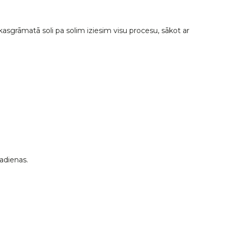
kasgrāmatā soli pa solim iziesim visu procesu, sākot ar
badienas.