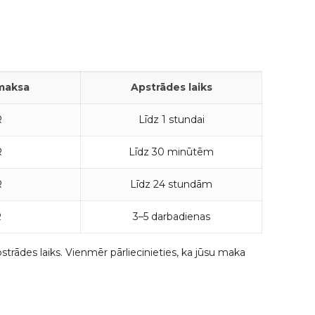
zmaksa
Apstrādes laiks
R
Līdz 1 stundai
R
Līdz 30 minūtēm
R
Līdz 24 stundām
R
3–5 darbadienas
rādes laiks. Vienmēr pārliecinieties, ka jūsu maka