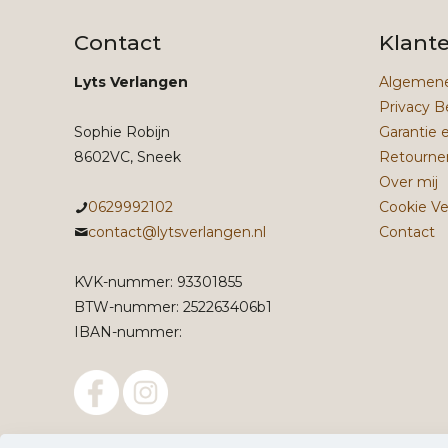
Contact
Klant
Lyts Verlangen
Algemene
Privacy B
Sophie Robijn
Garantie 
8602VC, Sneek
Retourne
Over mij
0629992102
Cookie Ve
contact@lytsverlangen.nl
Contact
KVK-nummer: 93301855
BTW-nummer: 252263406b1
IBAN-nummer: