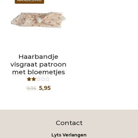
Haarbandje
visgraat patroon
met bloemetjes
Waardering
Oorspronkelijke
Huidige
5,95
9,95
2.00
uit 5
prijs
prijs
was:
is:
9,95.
5,95.
Contact
Lyts Verlangen