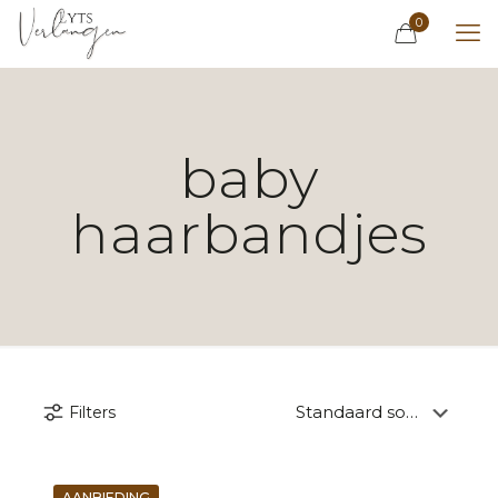
0
baby
haarbandjes
Filters
AANBIEDING