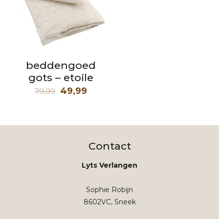
beddengoed
gots – etoile
Oorspronkelijke
Huidige
49,99
79,99
prijs
prijs
was:
is:
79,99.
49,99.
Contact
Lyts Verlangen
Sophie Robijn
8602VC, Sneek