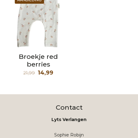
Broekje red
berries
Oorspronkelijke
Huidige
14,99
21,99
prijs
prijs
was:
is:
21,99.
14,99.
Contact
Lyts Verlangen
Sophie Robijn