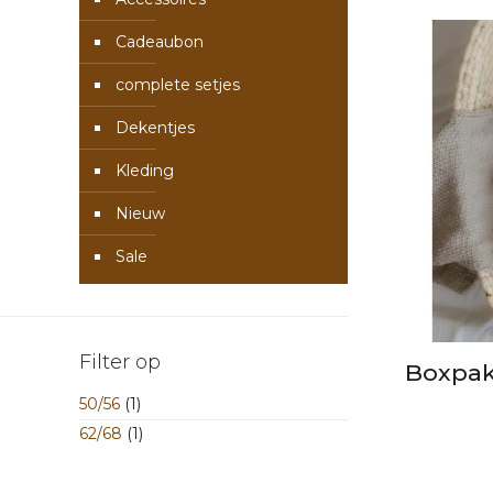
Cadeaubon
complete setjes
Dekentjes
Kleding
Nieuw
Sale
Filter op
Boxpak
50/56
(1)
62/68
(1)