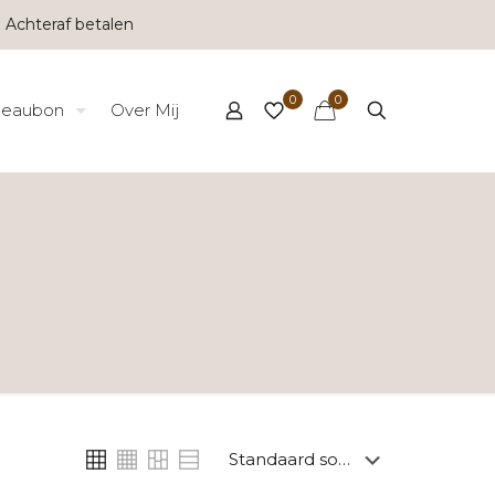
 Achteraf betalen
0
0
eaubon
Over Mij