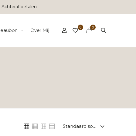
 Achteraf betalen
0
0
eaubon
Over Mij