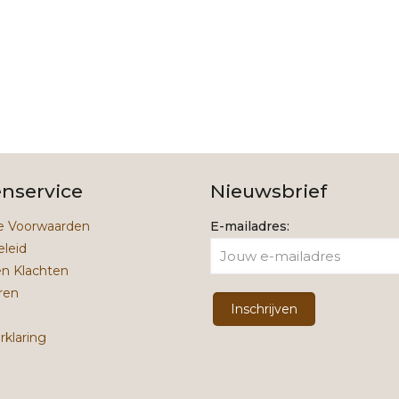
9,95.
4,95.
enservice
Nieuwsbrief
 Voorwaarden
E-mailadres:
eleid
en Klachten
ren
rklaring