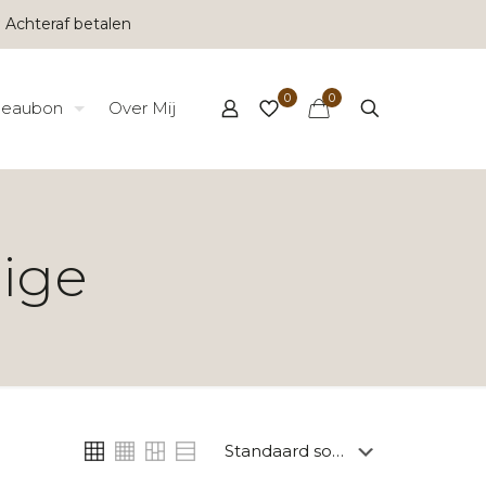
 Achteraf betalen
0
0
eaubon
Over Mij
eige