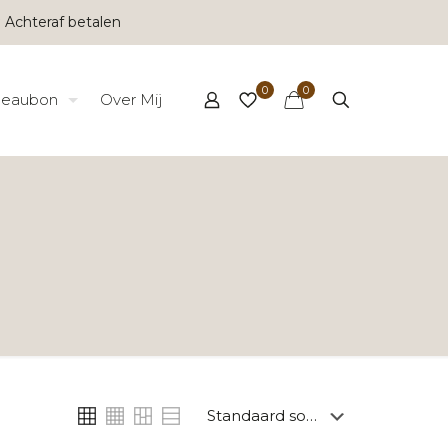
 Achteraf betalen
0
0
eaubon
Over Mij