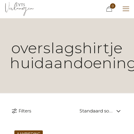
0
overslagshirtje
huidaandoenin
Filters
AANBIEDING