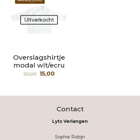
Uitverkocht
Overslagshirtje
modal wit/ecru
Oorspronkelijke
Huidige
15,00
30,00
prijs
prijs
was:
is:
30,00.
15,00.
Contact
Lyts Verlangen
Sophie Robijn