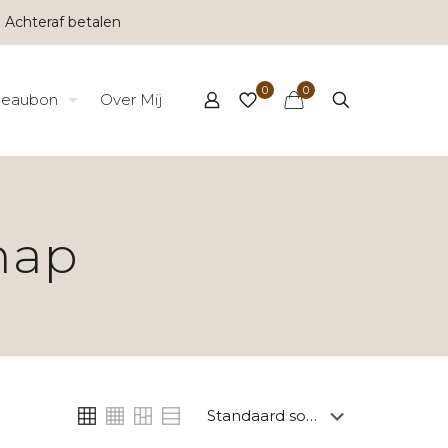
 Achteraf betalen
0
0
eaubon
Over Mij
hap