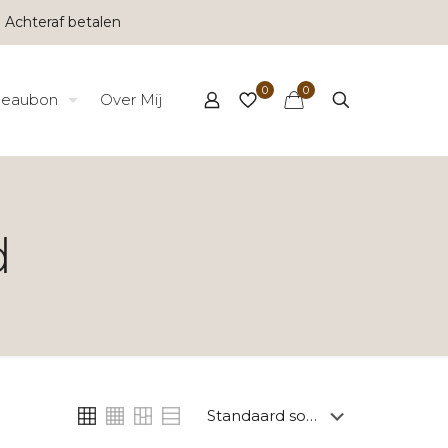
 Achteraf betalen
0
0
eaubon
Over Mij
d