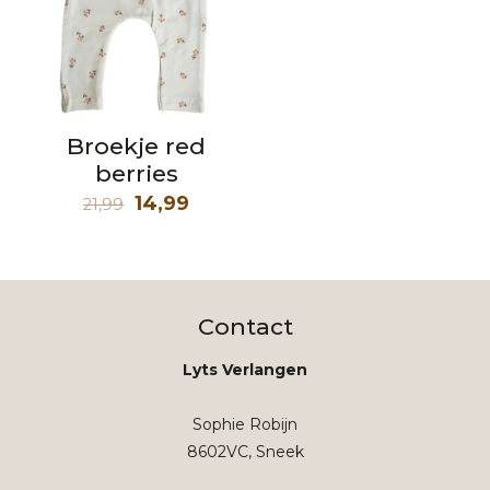
Broekje red
berries
Oorspronkelijke
Huidige
14,99
21,99
prijs
prijs
was:
is:
21,99.
14,99.
Contact
Lyts Verlangen
Sophie Robijn
8602VC, Sneek