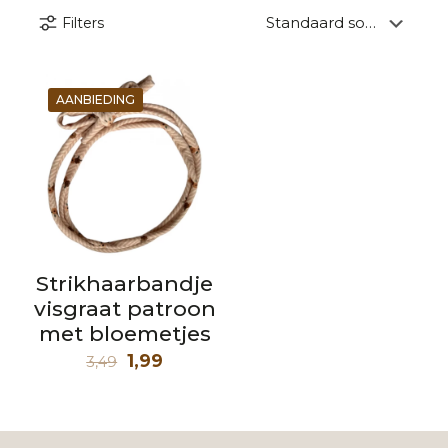
Filters
AANBIEDING
Strikhaarbandje
visgraat patroon
met bloemetjes
Oorspronkelijke
Huidige
1,99
3,49
prijs
prijs
was:
is:
3,49.
1,99.