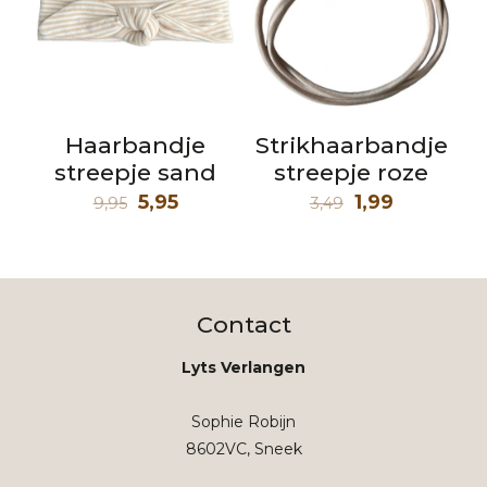
Haarbandje
Strikhaarbandje
streepje sand
streepje roze
Oorspronkelijke
Huidige
Oorspronkeli
Huidige
5,95
1,99
9,95
3,49
prijs
prijs
prijs
prijs
was:
is:
was:
is:
9,95.
5,95.
3,49.
1,99.
Contact
Lyts Verlangen
Sophie Robijn
8602VC, Sneek