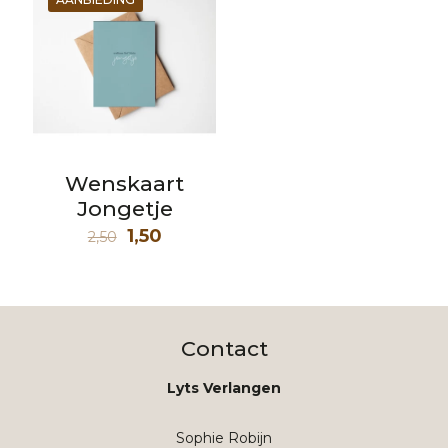
Wenskaart
Jongetje
Oorspronkelijke
Huidige
1,50
2,50
prijs
prijs
was:
is:
2,50.
1,50.
Contact
Lyts Verlangen
Sophie Robijn