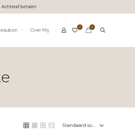
 Achteraf betalen
0
0
eaubon
Over Mij
te