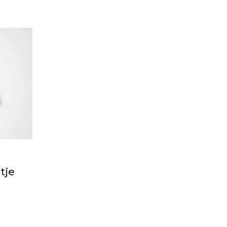
tje
kelijke
ige