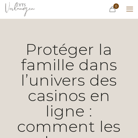
0
Protéger la
famille dans
l’univers des
casinos en
ligne :
comment les