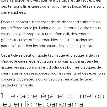
côté, renforcer le divertissement partagé, et de l’autre, créer
des tensions financières ou émotionnelles lorsqu’elles ne sont
pas encadrées.
Dans ce contexte, il est essentiel de disposer d’outils fiables
pour différencier le jeu ludique du jeu à risque. Le site
bonus
casino en ligne
propose, à titre informatif, des repères
généraux sur les offres disponibles, ce qui peut aider les
parents à identifier les promotions les plus transparentes.
Cet article se veut un guide technique et pratique : il décrira
d’abord le cadre légal et culturel mondial, puis analysera les
risques liés aux bonus, avant d’offrir des bonnes pratiques de
paramétrage, des ressources pour les parents et des exemples
concrets d’opérateurs qui ont su concilier attractivité et
protection familiale.
1. Le cadre légal et culturel du
jeu en ligne : panorama