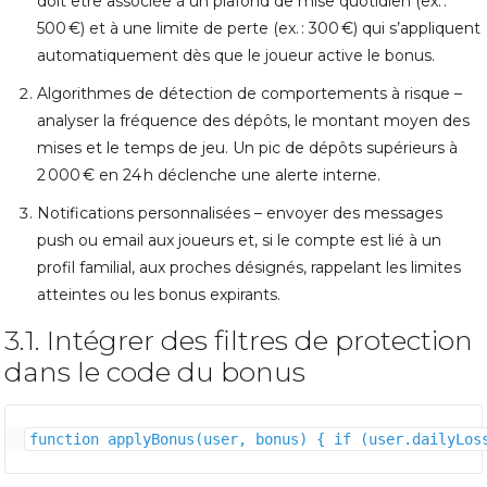
doit être associée à un plafond de mise quotidien (ex. :
500 €) et à une limite de perte (ex. : 300 €) qui s’appliquent
automatiquement dès que le joueur active le bonus.
Algorithmes de détection de comportements à risque –
analyser la fréquence des dépôts, le montant moyen des
mises et le temps de jeu. Un pic de dépôts supérieurs à
2 000 € en 24 h déclenche une alerte interne.
Notifications personnalisées – envoyer des messages
push ou email aux joueurs et, si le compte est lié à un
profil familial, aux proches désignés, rappelant les limites
atteintes ou les bonus expirants.
3.1. Intégrer des filtres de protection
dans le code du bonus
function applyBonus(user, bonus) { if (user.dailyLos