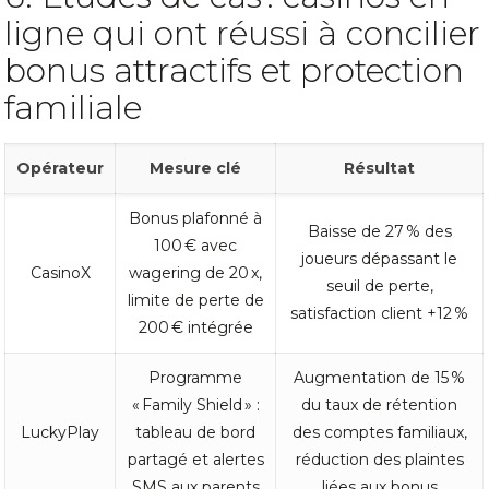
ligne qui ont réussi à concilier
bonus attractifs et protection
familiale
Opérateur
Mesure clé
Résultat
Bonus plafonné à
Baisse de 27 % des
100 € avec
joueurs dépassant le
CasinoX
wagering de 20 x,
seuil de perte,
limite de perte de
satisfaction client +12 %
200 € intégrée
Programme
Augmentation de 15 %
« Family Shield » :
du taux de rétention
LuckyPlay
tableau de bord
des comptes familiaux,
partagé et alertes
réduction des plaintes
SMS aux parents
liées aux bonus