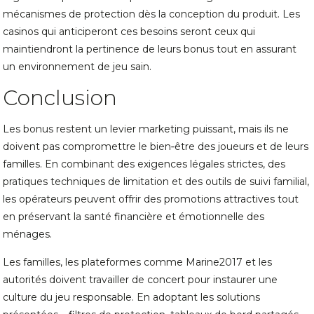
mécanismes de protection dès la conception du produit. Les
casinos qui anticiperont ces besoins seront ceux qui
maintiendront la pertinence de leurs bonus tout en assurant
un environnement de jeu sain.
Conclusion
Les bonus restent un levier marketing puissant, mais ils ne
doivent pas compromettre le bien‑être des joueurs et de leurs
familles. En combinant des exigences légales strictes, des
pratiques techniques de limitation et des outils de suivi familial,
les opérateurs peuvent offrir des promotions attractives tout
en préservant la santé financière et émotionnelle des
ménages.
Les familles, les plateformes comme Marine2017 et les
autorités doivent travailler de concert pour instaurer une
culture du jeu responsable. En adoptant les solutions