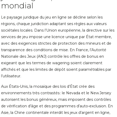
mondial
Le paysage juridique du jeu en ligne se décline selon les
régions, chaque juridiction adaptant ses règles aux valeurs
sociétales locales. Dans l’Union européenne, la directive sur les
services de jeu impose une licence unique par État membre,
avec des exigences strictes de protection des mineurs et de
transparence des conditions de mise. En France, l’Autorité
Nationale des Jeux (ANJ) contrôle les offres de bonus en
exigeant que les termes de wagering soient clairement
affichés et que les limites de dépôt soient paramétrables par
l’utilisateur.
Aux États‑Unis, la mosaïque des lois d’État crée des
environnements très contrastés : le Nevada et le New Jersey
autorisent les bonus généreux, mais imposent des contrôles
de vérification d’âge et des programmes d’auto‑exclusion. En
Asie, la Chine continentale interdit les jeux d’argent en ligne,