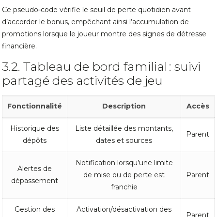
Ce pseudo‑code vérifie le seuil de perte quotidien avant
d’accorder le bonus, empêchant ainsi l’accumulation de
promotions lorsque le joueur montre des signes de détresse
financière.
3.2. Tableau de bord familial : suivi
partagé des activités de jeu
Fonctionnalité
Description
Accès
Historique des
Liste détaillée des montants,
Parent
dépôts
dates et sources
Notification lorsqu’une limite
Alertes de
de mise ou de perte est
Parent
dépassement
franchie
Gestion des
Activation/désactivation des
Parent