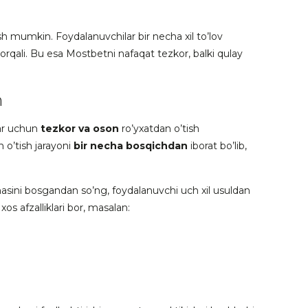
ish mumkin. Foydalanuvchilar bir necha xil to’lov
r orqali. Bu esa Mostbetni nafaqat tezkor, balki qulay
n
lar uchun
tezkor va oson
ro’yxatdan o’tish
 o’tish jarayoni
bir necha bosqichdan
iborat bo’lib,
sini bosgandan so’ng, foydalanuvchi uch xil usuldan
xos afzalliklari bor, masalan: