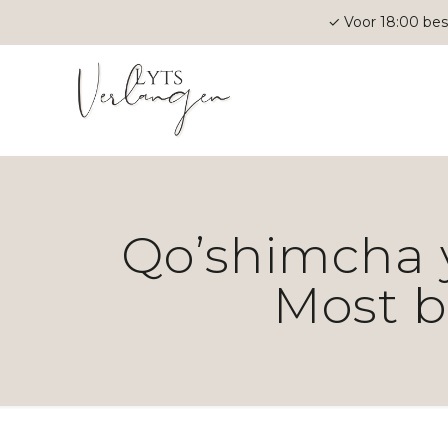
✓ Voor 18:00 bes
Qo’shimcha y
Most b