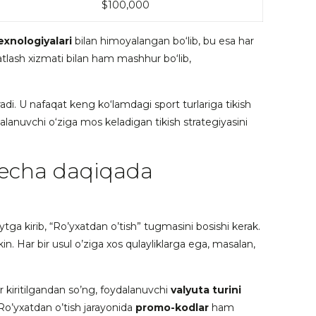
$100,000
exnologiyalari
bilan himoyalangan bo‘lib, bu esa har
atlash xizmati bilan ham mashhur bo‘lib,
di. U nafaqat keng ko‘lamdagi sport turlariga tikish
oydalanuvchi o‘ziga mos keladigan tikish strategiyasini
 necha daqiqada
tga kirib, “Ro’yxatdan o’tish” tugmasini bosishi kerak.
in. Har bir usul o’ziga xos qulayliklarga ega, masalan,
r kiritilgandan so’ng, foydalanuvchi
valyuta turini
 Ro’yxatdan o’tish jarayonida
promo-kodlar
ham