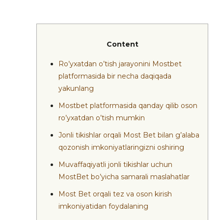
Content
Ro’yxatdan o’tish jarayonini Mostbet
platformasida bir necha daqiqada
yakunlang
Mostbet platformasida qanday qilib oson
ro’yxatdan o’tish mumkin
Jonli tikishlar orqali Most Bet bilan g’alaba
qozonish imkoniyatlaringizni oshiring
Muvaffaqiyatli jonli tikishlar uchun
MostBet bo’yicha samarali maslahatlar
Most Bet orqali tez va oson kirish
imkoniyatidan foydalaning