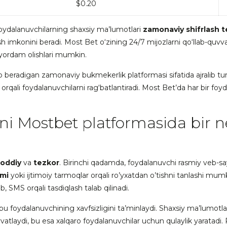
$0.20
. Foydalanuvchilarning shaxsiy ma’lumotlari
zamonaviy shifrlash t
sh imkonini beradi. Most Bet o‘zining 24/7 mijozlarni qo‘llab-quvv
yordam olishlari mumkin.
beradigan zamonaviy bukmekerlik platformasi sifatida ajralib tura
alar orqali foydalanuvchilarni rag‘batlantiradi. Most Bet’da har bir f
nini Mostbet platformasida bir
a
oddiy
va
tezkor
. Birinchi qadamda, foydalanuvchi rasmiy veb-say
ami
yoki ijtimoiy tarmoqlar orqali ro’yxatdan o’tishni tanlashi mumk
b, SMS orqali tasdiqlash talab qilinadi.
bu foydalanuvchining xavfsizligini ta’minlaydi. Shaxsiy ma’lumotla
vvatlaydi, bu esa xalqaro foydalanuvchilar uchun qulaylik yaratadi.