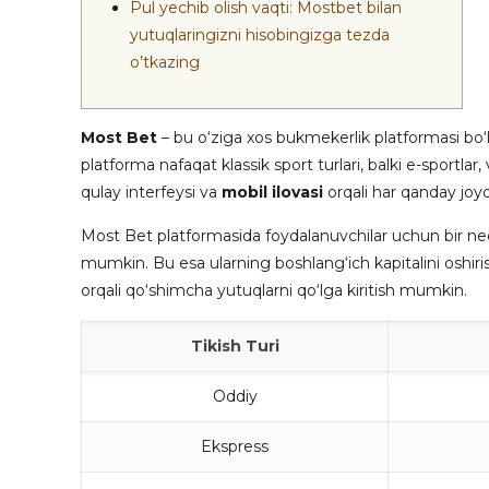
Pul yechib olish vaqti: Mostbet bilan
yutuqlaringizni hisobingizga tezda
o’tkazing
Most Bet
– bu o‘ziga xos bukmekerlik platformasi bo‘l
platforma nafaqat klassik sport turlari, balki e-sportlar
qulay interfeysi va
mobil ilovasi
orqali har qanday joyda
Most Bet platformasida foydalanuvchilar uchun bir n
mumkin. Bu esa ularning boshlang‘ich kapitalini oshiri
orqali qo‘shimcha yutuqlarni qo‘lga kiritish mumkin.
Tikish Turi
Oddiy
Ekspress