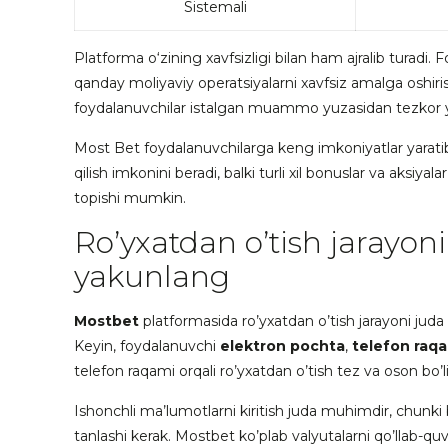
Sistemali
Platforma o‘zining xavfsizligi bilan ham ajralib turadi
qanday moliyaviy operatsiyalarni xavfsiz amalga oshiri
foydalanuvchilar istalgan muammo yuzasidan tezkor 
Most Bet foydalanuvchilarga keng imkoniyatlar yaratib 
qilish imkonini beradi, balki turli xil bonuslar va aksiy
topishi mumkin.
Ro’yxatdan o’tish jarayo
yakunlang
Mostbet
platformasida ro’yxatdan o’tish jarayoni jud
Keyin, foydalanuvchi
elektron pochta
,
telefon raq
telefon raqami orqali ro’yxatdan o’tish tez va oson bo’li
Ishonchli ma’lumotlarni kiritish juda muhimdir, chunki 
tanlashi kerak. Mostbet ko’plab valyutalarni qo’llab-qu