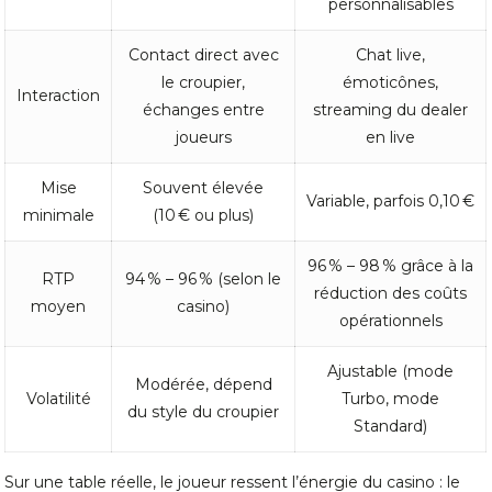
personnalisables
Contact direct avec
Chat live,
le croupier,
émoticônes,
Interaction
échanges entre
streaming du dealer
joueurs
en live
Mise
Souvent élevée
Variable, parfois 0,10 €
minimale
(10 € ou plus)
96 % – 98 % grâce à la
RTP
94 % – 96 % (selon le
réduction des coûts
moyen
casino)
opérationnels
Ajustable (mode
Modérée, dépend
Volatilité
Turbo, mode
du style du croupier
Standard)
Sur une table réelle, le joueur ressent l’énergie du casino : le