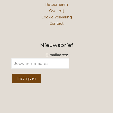
Retourneren
Over mij
Cookie Verklaring
Contact
Nieuwsbrief
E-mailadres: