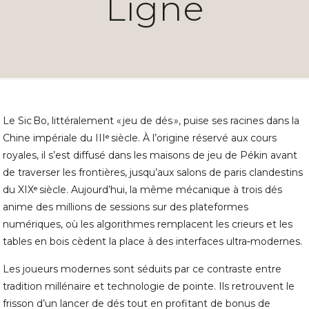
Ligne
Le Sic Bo, littéralement « jeu de dés », puise ses racines dans la
Chine impériale du IIIᵉ siècle. À l’origine réservé aux cours
royales, il s’est diffusé dans les maisons de jeu de Pékin avant
de traverser les frontières, jusqu’aux salons de paris clandestins
du XIXᵉ siècle. Aujourd’hui, la même mécanique à trois dés
anime des millions de sessions sur des plateformes
numériques, où les algorithmes remplacent les crieurs et les
tables en bois cèdent la place à des interfaces ultra‑modernes.
Les joueurs modernes sont séduits par ce contraste entre
tradition millénaire et technologie de pointe. Ils retrouvent le
frisson d’un lancer de dés tout en profitant de bonus de