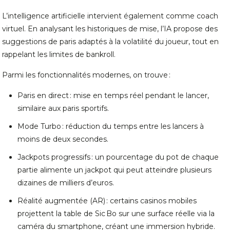
L’intelligence artificielle intervient également comme coach
virtuel. En analysant les historiques de mise, l’IA propose des
suggestions de paris adaptés à la volatilité du joueur, tout en
rappelant les limites de bankroll.
Parmi les fonctionnalités modernes, on trouve :
Paris en direct : mise en temps réel pendant le lancer,
similaire aux paris sportifs.
Mode Turbo : réduction du temps entre les lancers à
moins de deux secondes.
Jackpots progressifs : un pourcentage du pot de chaque
partie alimente un jackpot qui peut atteindre plusieurs
dizaines de milliers d’euros.
Réalité augmentée (AR) : certains casinos mobiles
projettent la table de Sic Bo sur une surface réelle via la
caméra du smartphone, créant une immersion hybride.