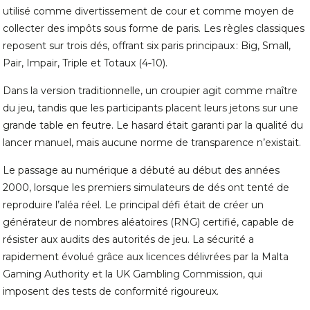
utilisé comme divertissement de cour et comme moyen de
collecter des impôts sous forme de paris. Les règles classiques
reposent sur trois dés, offrant six paris principaux : Big, Small,
Pair, Impair, Triple et Totaux (4‑10).
Dans la version traditionnelle, un croupier agit comme maître
du jeu, tandis que les participants placent leurs jetons sur une
grande table en feutre. Le hasard était garanti par la qualité du
lancer manuel, mais aucune norme de transparence n’existait.
Le passage au numérique a débuté au début des années
2000, lorsque les premiers simulateurs de dés ont tenté de
reproduire l’aléa réel. Le principal défi était de créer un
générateur de nombres aléatoires (RNG) certifié, capable de
résister aux audits des autorités de jeu. La sécurité a
rapidement évolué grâce aux licences délivrées par la Malta
Gaming Authority et la UK Gambling Commission, qui
imposent des tests de conformité rigoureux.