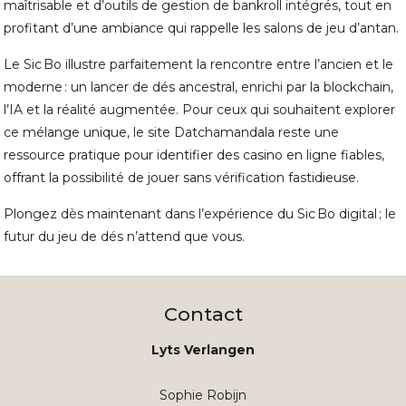
maîtrisable et d’outils de gestion de bankroll intégrés, tout en
profitant d’une ambiance qui rappelle les salons de jeu d’antan.
Le Sic Bo illustre parfaitement la rencontre entre l’ancien et le
moderne : un lancer de dés ancestral, enrichi par la blockchain,
l’IA et la réalité augmentée. Pour ceux qui souhaitent explorer
ce mélange unique, le site Datchamandala reste une
ressource pratique pour identifier des casino en ligne fiables,
offrant la possibilité de jouer sans vérification fastidieuse.
Plongez dès maintenant dans l’expérience du Sic Bo digital ; le
futur du jeu de dés n’attend que vous.
Contact
Lyts Verlangen
Sophie Robijn