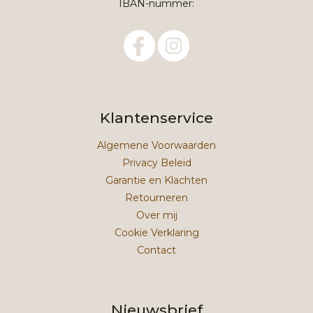
IBAN-nummer:
Klantenservice
Algemene Voorwaarden
Privacy Beleid
Garantie en Klachten
Retourneren
Over mij
Cookie Verklaring
Contact
Nieuwsbrief