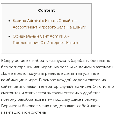
Content
Казино Admiral-x Играть Онлайн —
Ассортимент Игрового Зала На Деньги
Официальный Сайт Admiral Х –
Предложения От Интернет-Казино
Юзеру остается выбрать – запускать барабаны бесплатно
без регистрации или играть на реальные деньги в автоматы.
Далее можно получать реальные деньги за удачные
комбинации в игре. В основе каждой модели слотов на
сайте казино лежит генератор случайных чисел. Он стильно
смотрится и отличается высокой степенью удобства,
поэтому разобраться в нем под силу даже новичку.
Верхнее и боковое меню представляет собой часть
навигационной системы.