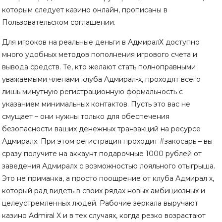
которым следует казино онлайн, прописаны в
Пользовательском соглашении.
Для игроков на реальные деньги в АдмиралХ доступно
много удобных методов пополнения игрового счета и
вывода средств. Те, кто желают стать полноправными
уважаемыми членами клуба Адмирал-х, проходят всего
лишь минутную регистрационную формальность с
указанием минимальных контактов. Пусть это вас не
смущает – они нужны только для обеспечения
безопасности ваших денежных транзакций на ресурсе
Адмиралх. При этом регистрация проходит #закосарь – вы
сразу получите на аккаунт подарочные 1000 рублей от
заведения Адмиралх с возможностью лояльного отыгрыша.
Это не приманка, а просто поощрение от клуба Адмирал х,
который рад видеть в своих рядах новых амбициозных и
целеустремленных людей. Рабочие зеркала выручают
казино Admiral X и в тех случаях, когда резко возрастают