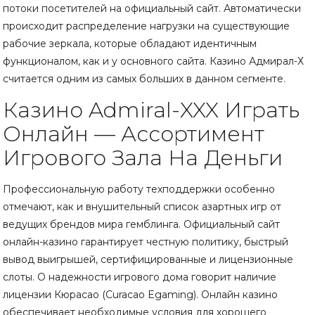
потоки посетителей на официальный сайт. Автоматически
происходит распределение нагрузки на существующие
рабочие зеркала, которые обладают идентичным
функционалом, как и у основного сайта. Казино Адмирал-Х
считается одним из самых больших в данном сегменте.
Казино Admiral-XXX Играть
Онлайн — Ассортимент
Игрового Зала На Деньги
Профессиональную работу техподдержки особенно
отмечают, как и внушительный список азартных игр от
ведущих брендов мира гемблинга. Официальный сайт
онлайн-казино гарантирует честную политику, быстрый
вывод выигрышей, сертифицированные и лицензионные
слоты. О надежности игрового дома говорит наличие
лицензии Кюрасао (Curacao Egaming). Онлайн казино
обеспечивает необходимые условия для хорошего