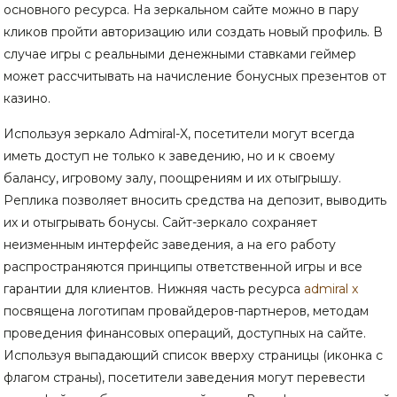
основного ресурса. На зеркальном сайте можно в пару
кликов пройти авторизацию или создать новый профиль. В
случае игры с реальными денежными ставками геймер
может рассчитывать на начисление бонусных презентов от
казино.
Используя зеркало Admiral-X, посетители могут всегда
иметь доступ не только к заведению, но и к своему
балансу, игровому залу, поощрениям и их отыгрышу.
Реплика позволяет вносить средства на депозит, выводить
их и отыгрывать бонусы. Сайт-зеркало сохраняет
неизменным интерфейс заведения, а на его работу
распространяются принципы ответственной игры и все
гарантии для клиентов. Нижняя часть ресурса
admiral x
посвящена логотипам провайдеров-партнеров, методам
проведения финансовых операций, доступных на сайте.
Используя выпадающий список вверху страницы (иконка с
флагом страны), посетители заведения могут перевести