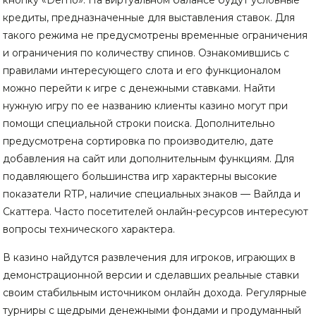
кнопку «Demo». На виртуальном балансе будут условные
кредиты, предназначенные для выставления ставок. Для
такого режима не предусмотрены временные ограничения
и ограничения по количеству спинов. Ознакомившись с
правилами интересующего слота и его функционалом
можно перейти к игре с денежными ставками. Найти
нужную игру по ее названию клиенты казино могут при
помощи специальной строки поиска. Дополнительно
предусмотрена сортировка по производителю, дате
добавления на сайт или дополнительным функциям. Для
подавляющего большинства игр характерны высокие
показатели RTP, наличие специальных знаков — Вайлда и
Скаттера. Часто посетителей онлайн-ресурсов интересуют
вопросы технического характера.
В казино найдутся развлечения для игроков, играющих в
демонстрационной версии и сделавших реальные ставки
своим стабильным источником онлайн дохода. Регулярные
турниры с щедрыми денежными фондами и продуманный