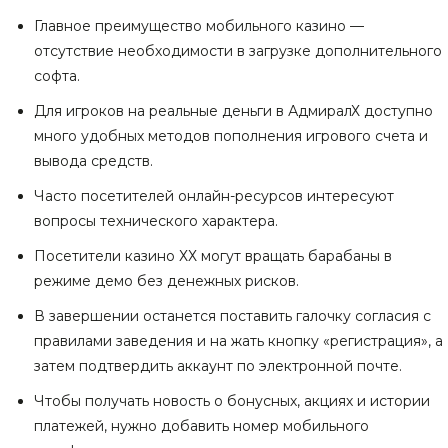
Главное преимущество мобильного казино —
отсутствие необходимости в загрузке дополнительного
софта.
Для игроков на реальные деньги в АдмиралХ доступно
много удобных методов пополнения игрового счета и
вывода средств.
Часто посетителей онлайн-ресурсов интересуют
вопросы технического характера.
Посетители казино ХХ могут вращать барабаны в
режиме демо без денежных рисков.
В завершении останется поставить галочку согласия с
правилами заведения и на жать кнопку «регистрация», а
затем подтвердить аккаунт по электронной почте.
Чтобы получать новость о бонусных, акциях и истории
платежей, нужно добавить номер мобильного