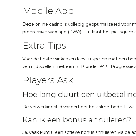
Mobile App
Deze online casino is volledig geoptimaliseerd voor 
progressive web app (PWA) — u kunt het pictogram aa
Extra Tips
Voor de beste winkansen kiest u spellen met een hoo
vermijd spellen met een RTP onder 94%. Progressieve
Players Ask
Hoe lang duurt een uitbetalin
De verwerkingstijd varieert per betaalmethode. E-wall
Kan ik een bonus annuleren?
Ja, vaak kunt u een actieve bonus annuleren via de 