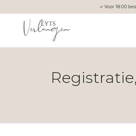
✓ Voor 18:00 bes
Registrati