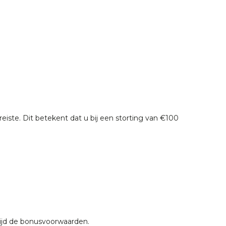
iste. Dit betekent dat u bij een storting van €100
tijd de bonusvoorwaarden.