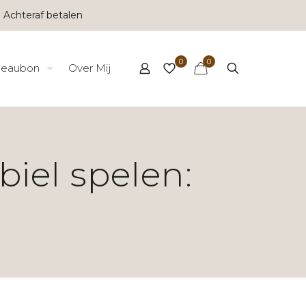
 Achteraf betalen
0
0
eaubon
Over Mij
iel spelen: