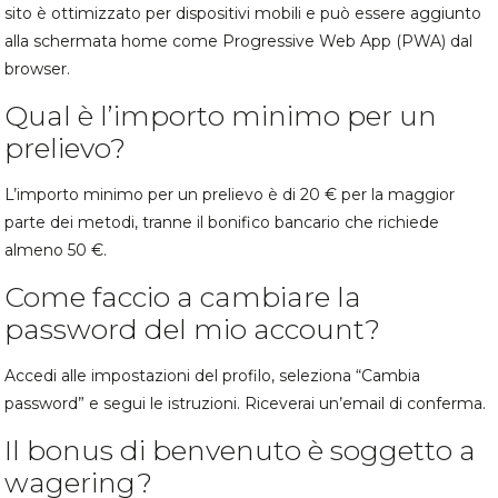
sito è ottimizzato per dispositivi mobili e può essere aggiunto
alla schermata home come Progressive Web App (PWA) dal
browser.
Qual è l’importo minimo per un
prelievo?
L’importo minimo per un prelievo è di 20 € per la maggior
parte dei metodi, tranne il bonifico bancario che richiede
almeno 50 €.
Come faccio a cambiare la
password del mio account?
Accedi alle impostazioni del profilo, seleziona “Cambia
password” e segui le istruzioni. Riceverai un’email di conferma.
Il bonus di benvenuto è soggetto a
wagering?