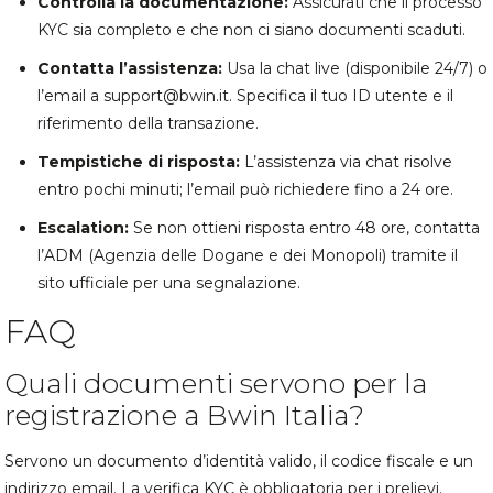
Controlla la documentazione:
Assicurati che il processo
KYC sia completo e che non ci siano documenti scaduti.
Contatta l’assistenza:
Usa la chat live (disponibile 24/7) o
l’email a support@bwin.it. Specifica il tuo ID utente e il
riferimento della transazione.
Tempistiche di risposta:
L’assistenza via chat risolve
entro pochi minuti; l’email può richiedere fino a 24 ore.
Escalation:
Se non ottieni risposta entro 48 ore, contatta
l’ADM (Agenzia delle Dogane e dei Monopoli) tramite il
sito ufficiale per una segnalazione.
FAQ
Quali documenti servono per la
registrazione a Bwin Italia?
Servono un documento d’identità valido, il codice fiscale e un
indirizzo email. La verifica KYC è obbligatoria per i prelievi.