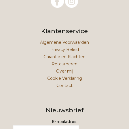
Klantenservice
Algemene Voorwaarden
Privacy Beleid
Garantie en Klachten
Retourneren
Over mij
Cookie Verklaring
Contact
Nieuwsbrief
E-mailadres: