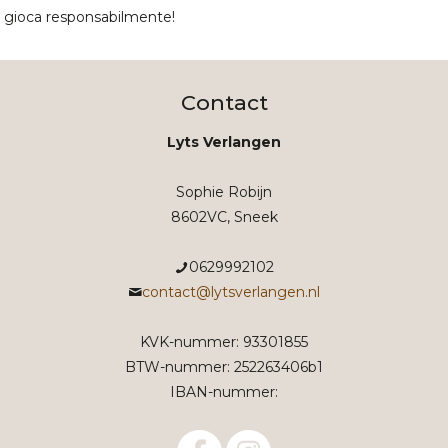
gioca responsabilmente!
Contact
Lyts Verlangen
Sophie Robijn
8602VC, Sneek
0629992102
contact@lytsverlangen.nl
KVK-nummer: 93301855
BTW-nummer: 252263406b1
IBAN-nummer: