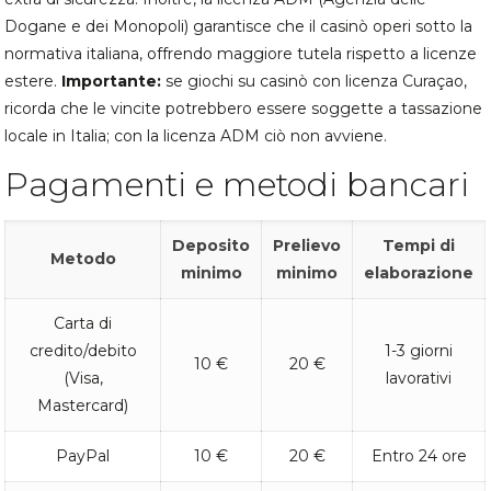
Dogane e dei Monopoli) garantisce che il casinò operi sotto la
normativa italiana, offrendo maggiore tutela rispetto a licenze
estere.
Importante:
se giochi su casinò con licenza Curaçao,
ricorda che le vincite potrebbero essere soggette a tassazione
locale in Italia; con la licenza ADM ciò non avviene.
Pagamenti e metodi bancari
Deposito
Prelievo
Tempi di
Metodo
minimo
minimo
elaborazione
Carta di
credito/debito
1-3 giorni
10 €
20 €
(Visa,
lavorativi
Mastercard)
PayPal
10 €
20 €
Entro 24 ore