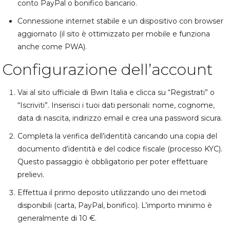
conto PayPal o bonifico bancario.
Connessione internet stabile e un dispositivo con browser
aggiornato (il sito è ottimizzato per mobile e funziona
anche come PWA).
Configurazione dell’account
Vai al sito ufficiale di Bwin Italia e clicca su “Registrati” o
“Iscriviti”. Inserisci i tuoi dati personali: nome, cognome,
data di nascita, indirizzo email e crea una password sicura.
Completa la verifica dell’identità caricando una copia del
documento d’identità e del codice fiscale (processo KYC).
Questo passaggio è obbligatorio per poter effettuare
prelievi.
Effettua il primo deposito utilizzando uno dei metodi
disponibili (carta, PayPal, bonifico). L’importo minimo è
generalmente di 10 €.