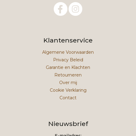
Klantenservice
Algemene Voorwaarden
Privacy Beleid
Garantie en Klachten
Retourneren
Over mij
Cookie Verklaring
Contact
Nieuwsbrief
E-mailadres: