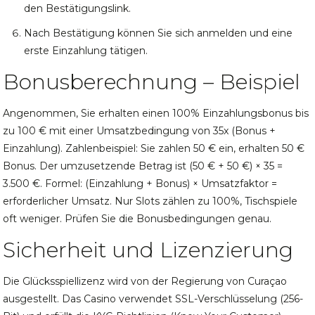
den Bestätigungslink.
Nach Bestätigung können Sie sich anmelden und eine
erste Einzahlung tätigen.
Bonusberechnung – Beispiel
Angenommen, Sie erhalten einen 100% Einzahlungsbonus bis
zu 100 € mit einer Umsatzbedingung von 35x (Bonus +
Einzahlung). Zahlenbeispiel: Sie zahlen 50 € ein, erhalten 50 €
Bonus. Der umzusetzende Betrag ist (50 € + 50 €) × 35 =
3.500 €. Formel: (Einzahlung + Bonus) × Umsatzfaktor =
erforderlicher Umsatz. Nur Slots zählen zu 100%, Tischspiele
oft weniger. Prüfen Sie die Bonusbedingungen genau.
Sicherheit und Lizenzierung
Die Glücksspiellizenz wird von der Regierung von Curaçao
ausgestellt. Das Casino verwendet SSL-Verschlüsselung (256-