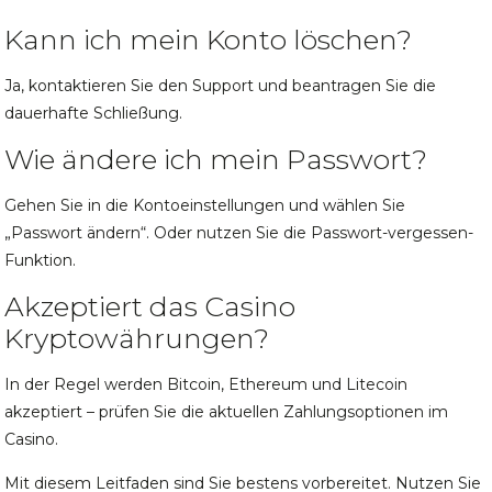
Kann ich mein Konto löschen?
Ja, kontaktieren Sie den Support und beantragen Sie die
dauerhafte Schließung.
Wie ändere ich mein Passwort?
Gehen Sie in die Kontoeinstellungen und wählen Sie
„Passwort ändern“. Oder nutzen Sie die Passwort-vergessen-
Funktion.
Akzeptiert das Casino
Kryptowährungen?
In der Regel werden Bitcoin, Ethereum und Litecoin
akzeptiert – prüfen Sie die aktuellen Zahlungsoptionen im
Casino.
Mit diesem Leitfaden sind Sie bestens vorbereitet. Nutzen Sie