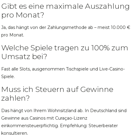
Gibt es eine maximale Auszahlung
pro Monat?
Ja, das hängt von der Zahlungsmethode ab – meist 10.000 €
pro Monat.
Welche Spiele tragen zu 100% zum
Umsatz bei?
Fast alle Slots, ausgenommen Tischspiele und Live-Casino-
Spiele.
Muss ich Steuern auf Gewinne
zahlen?
Das hängt von Ihrem Wohnsitzland ab. In Deutschland sind
Gewinne aus Casinos mit Curaçao-Lizenz
einkommensteuerpflichtig. Empfehlung: Steuerberater
konsultieren.