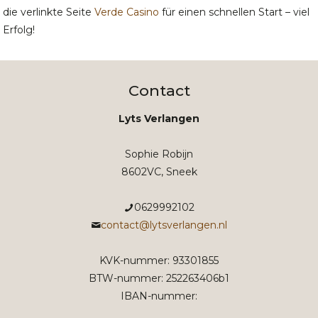
die verlinkte Seite
Verde Casino
für einen schnellen Start – viel
Erfolg!
Contact
Lyts Verlangen
Sophie Robijn
8602VC, Sneek
0629992102
contact@lytsverlangen.nl
KVK-nummer: 93301855
BTW-nummer: 252263406b1
IBAN-nummer: