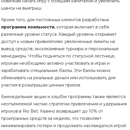
новичкам начать игру с большим капиталом и увеличить
шансы на выигрыш.
Кроме того, для постоянных клиентов разработана
программа лояльности
, которая включает в себя
различные уровни статуса. Каждый уровень открывает
доступ к новым привилегиям: увеличенные лимиты на
вывод средств, эксклюзивные турниры и персональные
менеджеры. Чтобы подняться по статусной лестнице,
игрокам необходимо активно участвовать в играх и
зарабатывать специальные баллы. Эти баллы можно
обменивать на реальные деньги или использовать для
участия в розыгрышах ценных призов.
Еженедельные акции и
кэшбэк
программы также являются
неотъемлемой частью стратегии привлечения и удержания
игроков в Rio Bet. Казино возвращает до 10% от
проигранных средств за неделю, что позволяет
минимизировать потери и продолжать наслаждаться игрой.