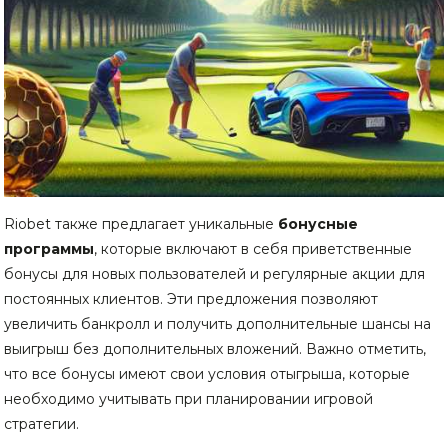
Riobet также предлагает уникальные
бонусные
программы
, которые включают в себя приветственные
бонусы для новых пользователей и регулярные акции для
постоянных клиентов. Эти предложения позволяют
увеличить банкролл и получить дополнительные шансы на
выигрыш без дополнительных вложений. Важно отметить,
что все бонусы имеют свои условия отыгрыша, которые
необходимо учитывать при планировании игровой
стратегии.