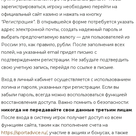
зарегистрироваться, игроку необходимо перейти на
официальный сайт казино и нажать на кнопку
“Регистрация”
. В открывшейся форме потребуется указать
адрес электронной почты, создать надежный пароль и
выбрать предпочитаемую валюту — для пользователей из
России это, как правило, рубли. После заполнения всех
полей, на указанный email придет письмо с
подтверждением регистрации. Не забудьте подтвердить
свою учетную запись, перейдя по ссылке в письме.
Вход в личный кабинет осуществляется с использованием
логина и пароля, указанных при регистрации. Если вы
забыли пароль, всегда можно воспользоваться функцией
восстановления доступа. Важно помнить о безопасности:
никогда не передавайте свои данные третьим лицам
.
После входа в систему игрок получает доступ ко всем
функциям сайта, таким как пополнение счета на
https://sportadvice.ru/
, участие в акциях и бонусах, а также