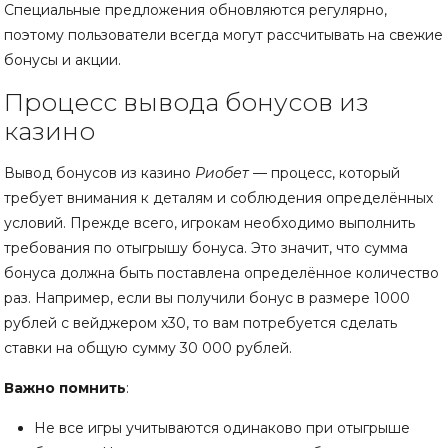
Специальные предложения обновляются регулярно,
поэтому пользователи всегда могут рассчитывать на свежие
бонусы и акции.
Процесс вывода бонусов из
казино
Вывод бонусов из казино
Риобет
— процесс, который
требует внимания к деталям и соблюдения определённых
условий. Прежде всего, игрокам необходимо выполнить
требования по отыгрышу бонуса. Это значит, что сумма
бонуса должна быть поставлена определённое количество
раз. Например, если вы получили бонус в размере 1000
рублей с вейджером x30, то вам потребуется сделать
ставки на общую сумму 30 000 рублей.
Важно помнить
:
Не все игры учитываются одинаково при отыгрыше