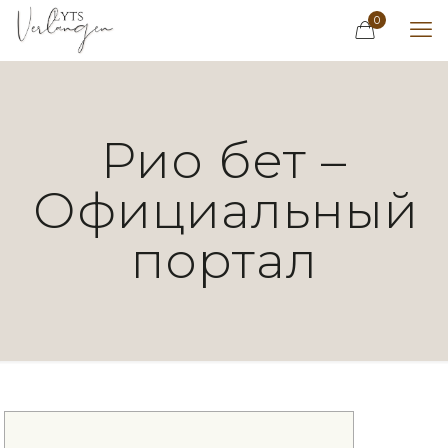
0
Рио бет –
Официальный
портал