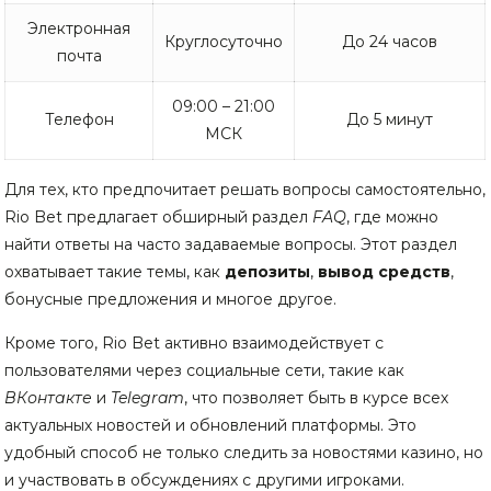
Электронная
Круглосуточно
До 24 часов
почта
09:00 – 21:00
Телефон
До 5 минут
МСК
Для тех, кто предпочитает решать вопросы самостоятельно,
Rio Bet предлагает обширный раздел
FAQ
, где можно
найти ответы на часто задаваемые вопросы. Этот раздел
охватывает такие темы, как
депозиты
,
вывод средств
,
бонусные предложения и многое другое.
Кроме того, Rio Bet активно взаимодействует с
пользователями через социальные сети, такие как
ВКонтакте
и
Telegram
, что позволяет быть в курсе всех
актуальных новостей и обновлений платформы. Это
удобный способ не только следить за новостями казино, но
и участвовать в обсуждениях с другими игроками.