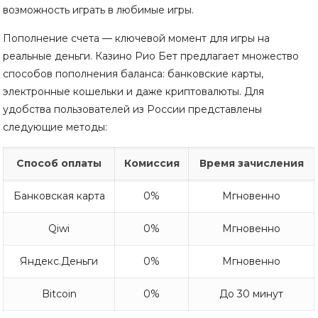
возможность играть в любимые игры.
Пополнение счета — ключевой момент для игры на
реальные деньги. Казино Рио Бет предлагает множество
способов пополнения баланса: банковские карты,
электронные кошельки и даже криптовалюты. Для
удобства пользователей из России представлены
следующие методы:
Способ оплаты
Комиссия
Время зачисления
Банковская карта
0%
Мгновенно
Qiwi
0%
Мгновенно
Яндекс.Деньги
0%
Мгновенно
Bitcoin
0%
До 30 минут