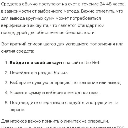
Средства обычно поступают на счет в течение 24-48 часов,
в зависимости от выбранного метода. Важно отметить, что
для вывода крупных сумм может потребоваться
верификация аккаунта, что является стандартной
процедурой для обеспечения безопасности.
Вот краткий список шагов для успешного пополнения или
снятия средств:
Войдите в свой аккаунт
на сайте Rio Bet.
Перейдите в раздел
Касса
.
Выберите нужную операцию: пополнение или вывод.
Укажите сумму и выберите метод платежа.
Подтвердите операцию и следуйте инструкциям на
экране.
Для игроков важно помнить о лимитах на операции.