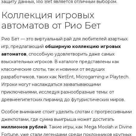
защиту данных, Rio Bet является отличным выбором.
Коллекция игровых
автоматов от Рио Бет
Рио Бет — это виртуальный рай для любителей азартных
игр, предлагающий
обширную коллекцию игровых
автоматов
, способную удовлетворить даже самых
взыскательных игроков. В каталоге представлены как
классические слоты, так и новинки от ведущих
разработчиков, таких как NetEnt, Microgaming и Playtech.
Игроки могут наслаждаться захватывающими
приключениями, исследуя разнообразные темы: от
древнеегипетских пирамид до футуристических миров.
Особое внимание стоит уделить слотам с прогрессивными
джекпотами, где сумма выигрыша может достигать
миллионов рублей
. Такие игры, как Mega Moolah и Divine
Fortune, уже стали легендами среди поклонников крупных