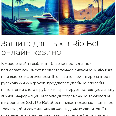
Защита данных в Rio Bet
онлайн казино
В мире онлайн-гемблинга безопасность данных
пользователей имеет первостепенное значение, и
Rio Bet
не является исключением. Это казино, ориентированное на
русскоязычных игроков, предлагает удобные способы
пополнения счета в рублях и гарантирует надежную защиту
личной информации. Используя современные технологии
шифрования SSL, Rio Bet обеспечивает безопасность всех
транзакций и конфиденциальность данных клиентов. Это
позволяет игрокам наслаждаться игрой, не беспокоясь о