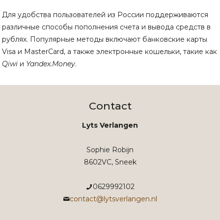
Для удобства пользователей из России поддерживаются
различные способы пополнения счета и вывода средств в
рублях. Популярные методы включают банковские карты
Visa и MasterCard, а также электронные кошельки, такие как
Qiwi
и
Yandex.Money
.
Contact
Lyts Verlangen
Sophie Robijn
8602VC, Sneek
0629992102
contact@lytsverlangen.nl