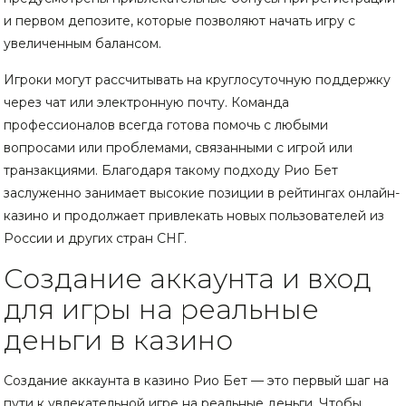
и первом депозите, которые позволяют начать игру с
увеличенным балансом.
Игроки могут рассчитывать на круглосуточную поддержку
через чат или электронную почту. Команда
профессионалов всегда готова помочь с любыми
вопросами или проблемами, связанными с игрой или
транзакциями. Благодаря такому подходу Рио Бет
заслуженно занимает высокие позиции в рейтингах онлайн-
казино и продолжает привлекать новых пользователей из
России и других стран СНГ.
Создание аккаунта и вход
для игры на реальные
деньги в казино
Создание аккаунта в казино Рио Бет — это первый шаг на
пути к увлекательной игре на реальные деньги. Чтобы