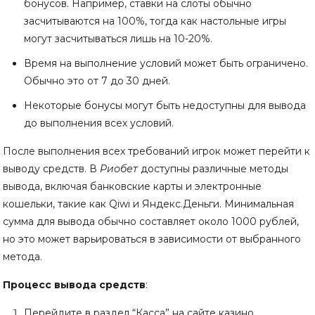
бонусов. Например, ставки на слоты обычно
засчитываются на 100%, тогда как настольные игры
могут засчитываться лишь на 10-20%.
Время на выполнение условий может быть ограничено.
Обычно это от 7 до 30 дней.
Некоторые бонусы могут быть недоступны для вывода
до выполнения всех условий.
После выполнения всех требований игрок может перейти к
выводу средств. В
Риобет
доступны различные методы
вывода, включая банковские карты и электронные
кошельки, такие как Qiwi и Яндекс.Деньги. Минимальная
сумма для вывода обычно составляет около 1000 рублей,
но это может варьироваться в зависимости от выбранного
метода.
Процесс вывода средств
:
Перейдите в раздел “Касса” на сайте казино.