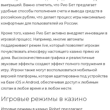
выигрышей. Важно отметить, что Рио Бет предлагает
удобные способы пополнения счета и вывода средств в
российских рублях, что делает процесс игры максимально
комфортным для пользователей из России.
Кроме того, казино Рио Бет активно внедряет инновации в
игровой процесс. Например, многие автоматы
поддерживают режим
live
, который позволяет игрокам
почувствовать атмосферу настоящего казино прямо из
дома. Высококачественная графика и реалистичные
звуковые эффекты создают эффект полного погружения в
игру. Игроки также могут воспользоваться мобильной
версией платформы, которая адаптирована под устройства
на базе iOS и Android, обеспечивая доступ к любимым
слотам в любое время и в любом месте.
Игровые режимы в казино
Игровые режимы в казино Riobet предлагают