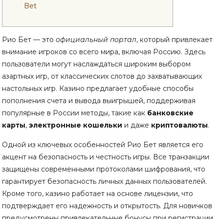
Bet
Рио Бет — это
официальный портал
, который привлекает
внимание игроков со всего мира, включая Россию. Здесь
пользователи могут наслаждаться широким выбором
азартных игр, от классических слотов до захватывающих
настольных игр. Казино предлагает удобные способы
пополнения счета и вывода выигрышей, поддерживая
популярные в России методы, такие как
банковские
карты
,
электронные кошельки
и даже
криптовалюты
.
Одной из ключевых особенностей Рио Бет является его
акцент на безопасность и честность игры. Все транзакции
защищены современными протоколами шифрования, что
гарантирует безопасность личных данных пользователей.
Кроме того, казино работает на основе лицензии, что
подтверждает его надежность и открытость. Для новичков
предусмотрены привлекательные бонусы при регистрации