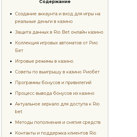
Содержание
Создание аккаунта и вход для игры на
реальные деньги в казино
Защита данных в Rio Bet онлайн казино
Коллекция игровых автоматов от Рио
Бет
Игровые режимы в казино
Советы по выигрышу в казино Риобет
Программы бонусов и привилегий
Процесс вывода бонусов из казино
Актуальное зеркало для доступа к Rio
bet
Методы пополнения и снятия средств
Контакты и поддержка клиентов Rio