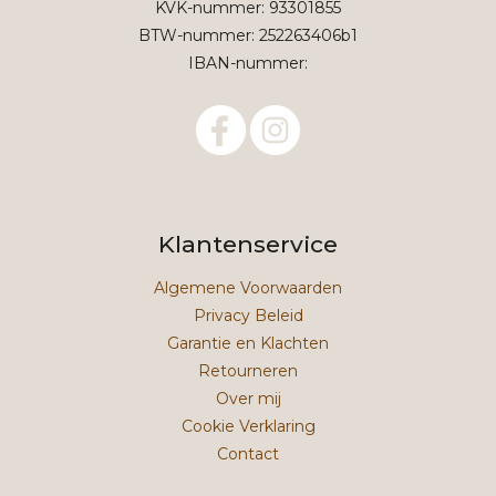
KVK-nummer: 93301855
BTW-nummer: 252263406b1
IBAN-nummer:
Klantenservice
Algemene Voorwaarden
Privacy Beleid
Garantie en Klachten
Retourneren
Over mij
Cookie Verklaring
Contact