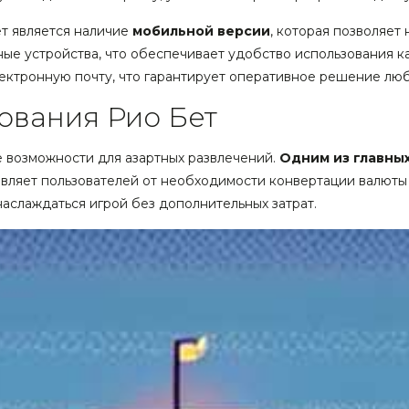
т является наличие
мобильной версии
, которая позволяет
е устройства, что обеспечивает удобство использования ка
лектронную почту, что гарантирует оперативное решение лю
ования Рио Бет
е возможности для азартных развлечений.
Одним из главны
вляет пользователей от необходимости конвертации валюты 
наслаждаться игрой без дополнительных затрат.