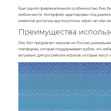
Еще одной привлекательной особенностью Рио бе
любом месте. Интерфейс адаптирован под различны
клиентов доступна круглосуточно через чат или э
Преимущества использ
Рио Бет предлагает игрокам из России уникальны
платформы, которая поддерживает рубли, что изба
актуально для российских игроков, которые могут 