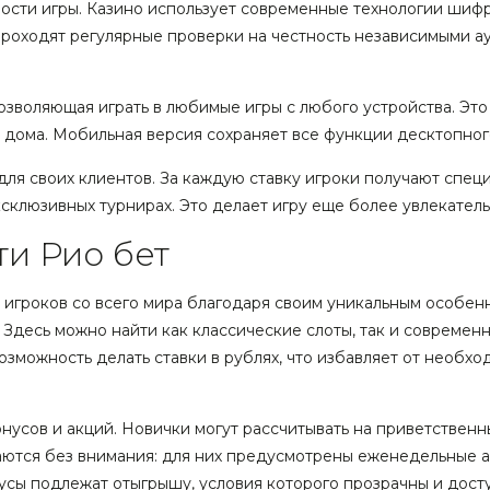
ости игры. Казино использует современные технологии шифр
проходят регулярные проверки на честность независимыми ау
озволяющая играть в любимые игры с любого устройства. Это
е дома. Мобильная версия сохраняет все функции десктопного
для своих клиентов. За каждую ставку игроки получают спец
эксклюзивных турнирах. Это делает игру еще более увлекател
и Рио бет
 игроков со всего мира благодаря своим уникальным особенн
. Здесь можно найти как классические слоты, так и совреме
зможность делать ставки в рублях, что избавляет от необхо
нусов и акций. Новички могут рассчитывать на приветственн
таются без внимания: для них предусмотрены еженедельные 
нусы подлежат отыгрышу, условия которого прозрачны и дост