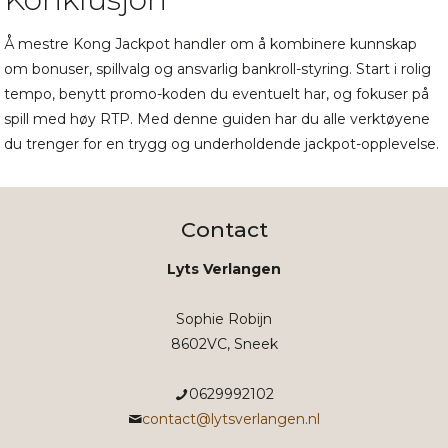
Å mestre Kong Jackpot handler om å kombinere kunnskap
om bonuser, spillvalg og ansvarlig bankroll-styring. Start i rolig
tempo, benytt promo-koden du eventuelt har, og fokuser på
spill med høy RTP. Med denne guiden har du alle verktøyene
du trenger for en trygg og underholdende jackpot-opplevelse.
Contact
Lyts Verlangen
Sophie Robijn
8602VC, Sneek
0629992102
contact@lytsverlangen.nl