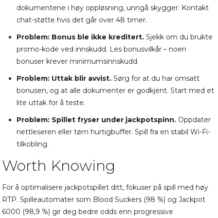
dokumentene i høy oppløsning, unngå skygger. Kontakt
chat-støtte hvis det går over 48 timer.
Problem: Bonus ble ikke kreditert.
Sjekk om du brukte
promo-kode ved innskudd. Les bonusvilkår – noen
bonuser krever minimumsinnskudd.
Problem: Uttak blir avvist.
Sørg for at du har omsatt
bonusen, og at alle dokumenter er godkjent. Start med et
lite uttak for å teste.
Problem: Spillet fryser under jackpotspinn.
Oppdater
nettleseren eller tøm hurtigbuffer. Spill fra en stabil Wi-Fi-
tilkobling.
Worth Knowing
For å optimalisere jackpotspillet ditt, fokuser på spill med høy
RTP. Spilleautomater som Blood Suckers (98 %) og Jackpot
6000 (98,9 %) gir deg bedre odds enn progressive