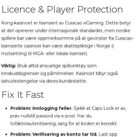
Licence & Player Protection
Kong-kasinoet er lisensiert av Curacao eGaming. Dette betyr
at det opererer under internasjonale standarder, men norske
spillere bør være oppmerksomme på at gevinster fra Curacao-
lisensierte casinoer kan være skattepliktige i Norge (i
motsetning til MGA- eller lokale lisenser).
Viktig:
Bruk alltid ansvarlige spillverktøy som
innskuddsgrenser og påminnelser. Kasinoet tilbyr også
selvutestengelse via deres kundestøtte.
Fix It Fast
Problem: Innlogging feiler.
Sjekk at Caps Lock er av,
prøv nullstill passord via e-post. Har du
tofaktorautentisering, sørg for at koden er korrekt.
Problem: Verifisering av konto tar tid.
Last opp