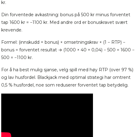
kr.
Din forventede avkastning: bonus på 500 kr minus forventet
tap 1600 kr = −1100 kr. Med andre ord er bonuskravet svært
krevende.
Formel: (innskudd + bonus) × omsetningskrav × (1 − RTP) −
bonus = forventet resultat → (1000 × 40 × 0,04) − 500 = 1600 −
500 = −1100 kr.
For å ha best mulig sjanse, velg spill med høy RTP (over 97 %)
og lav husfordel. Blackjack med optimal strategi har omtrent
0,5 % husfordel, noe som reduserer forventet tap betydelig.