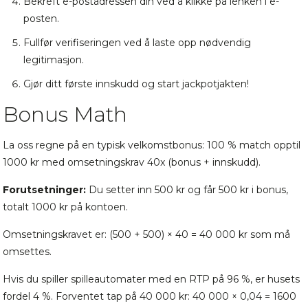
Bekreft e-postadressen din ved å klikke på lenken i e-
posten.
Fullfør verifiseringen ved å laste opp nødvendig
legitimasjon.
Gjør ditt første innskudd og start jackpotjakten!
Bonus Math
La oss regne på en typisk velkomstbonus: 100 % match opptil
1000 kr med omsetningskrav 40x (bonus + innskudd).
Forutsetninger:
Du setter inn 500 kr og får 500 kr i bonus,
totalt 1000 kr på kontoen.
Omsetningskravet er: (500 + 500) × 40 = 40 000 kr som må
omsettes.
Hvis du spiller spilleautomater med en RTP på 96 %, er husets
fordel 4 %. Forventet tap på 40 000 kr: 40 000 × 0,04 = 1600