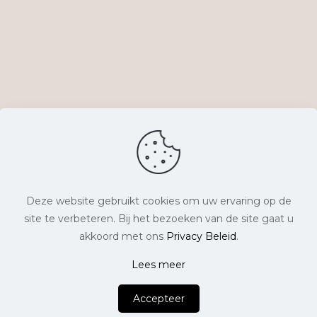
Deze website gebruikt cookies om uw ervaring op de
site te verbeteren. Bij het bezoeken van de site gaat u
© Lyts Verlangen. Alle rechten voorbehouden. |
akkoord met ons
Privacy Beleid
.
Website laten maken
door Chuck's |
Lees meer
0
Accepteer