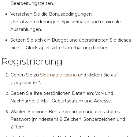
Bearbeitungszeiten.
Verstehen Sie die Bonusbedingungen:
Umsatzanforderungen, Spielbeiträge und maximale
Auszahlungen.
Setzen Sie sich ein Budget und überschreiten Sie dieses
nicht – Glücksspiel sollte Unterhaltung bleiben.
Registrierung
Gehen Sie zu
Slotmagie casino
und klicken Sie auf
„Registrieren“.
Geben Sie Ihre persönlichen Daten ein: Vor- und
Nachname, E-Mail, Geburtsdatum und Adresse.
Wählen Sie einen Benutzernamen und ein sicheres
Passwort (mindestens 8 Zeichen, Sonderzeichen und
Ziffern).