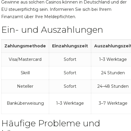
Gewinne aus solchen Casinos können in Deutschland und der
EU steuerpflichtig sein. Informieren Sie sich bei Ihrem
Finanzamt über Ihre Meldepflichten.
Ein- und Auszahlungen
Zahlungsmethode
Einzahlungszeit
Auszahlungszei
Visa/Mastercard
Sofort
1–3 Werktage
Skrill
Sofort
24 Stunden
Neteller
Sofort
24–48 Stunden
Banküberweisung
1–3 Werktage
3–7 Werktage
Häufige Probleme und