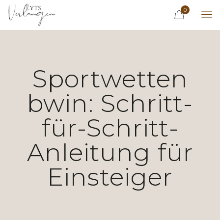
0
Sportwetten
bwin: Schritt-
für-Schritt-
Anleitung für
Einsteiger