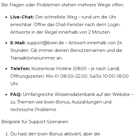
Bei Fragen oder Problemen stehen mehrere Wege offen:
Live-Chat:
Der schnellste Weg – rund um die Uhr
erreichbar. Öffne das Chat‑Fenster nach dem Login.
Antworte in der Regel innerhalb von 2 Minuten.
E‑Mail:
support@bwin.de – Antwort innerhalb von 24
Stunden. Gib immer deinen Benutzernamen und die
Transaktionsnummer an.
Telefon:
Kostenlose Hotline (0800 – je nach Land).
Öffnungszeiten: Mo–Fr 08:00–22:00, Sa/So 10:00–18:00
Uhr.
FAQ:
Umfangreiche Wissensdatenbank auf der Website –
zu Themen wie bwin-Bonus, Auszahlungen und
technische Probleme.
Beispiele für Support-Szenarien:
Du hast den bwin-Bonus aktiviert, aber die