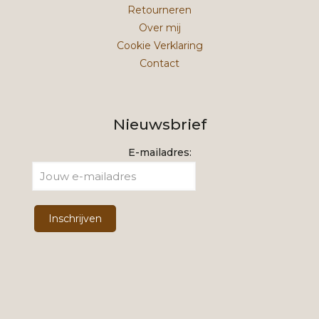
Retourneren
Over mij
Cookie Verklaring
Contact
Nieuwsbrief
E-mailadres: