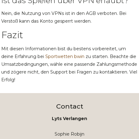
Ist das Spielen über VPN erlaubt?
Nein, die Nutzung von VPNs ist in den AGB verboten. Bei
Verstoß kann das Konto gesperrt werden.
Fazit
Mit diesen Informationen bist du bestens vorbereitet, um
deine Erfahrung bei
Sportwetten bwin
zu starten. Beachte die
Umsatzbedingungen, wähle eine passende Zahlungsmethode
und zögere nicht, den Support bei Fragen zu kontaktieren. Viel
Erfolg!
Contact
Lyts Verlangen
Sophie Robijn