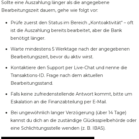
Sollte eine Auszahlung länger als die angegebene
Bearbeitungszeit dauern, gehe wie folgt vor:
Prüfe zuerst den Status im Bereich „Kontoaktivität“ – oft
ist die Auszahlung bereits bearbeitet, aber die Bank
benötigt länger.
Warte mindestens 5 Werktage nach der angegebenen
Bearbeitungszeit, bevor du aktiv wirst.
Kontaktiere den Support per Live-Chat und nenne die
Transaktions-ID. Frage nach dem aktuellen
Bearbeitungsstand.
Falls keine zufriedenstellende Antwort kommt, bitte um
Eskalation an die Finanzabteilung per E‑Mail.
Bei ungewöhnlich langer Verzögerung (über 14 Tage)
kannst du dich an die zuständige Glücksspielbehörde oder
eine Schlichtungsstelle wenden (z. B. IBAS).