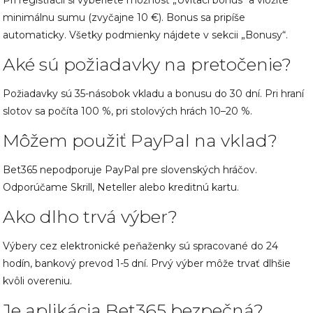
Pri registrácii si vyberiete možnosť „Uvítací bonus“ a vložíte
minimálnu sumu (zvyčajne 10 €). Bonus sa pripíše
automaticky. Všetky podmienky nájdete v sekcii „Bonusy“.
Aké sú požiadavky na pretočenie?
Požiadavky sú 35-násobok vkladu a bonusu do 30 dní. Pri hraní
slotov sa počíta 100 %, pri stolových hrách 10–20 %.
Môžem použiť PayPal na vklad?
Bet365 nepodporuje PayPal pre slovenských hráčov.
Odporúčame Skrill, Neteller alebo kreditnú kartu.
Ako dlho trvá výber?
Výbery cez elektronické peňaženky sú spracované do 24
hodín, bankový prevod 1-5 dní. Prvý výber môže trvať dlhšie
kvôli overeniu.
Je aplikácia Bet365 bezpečná?