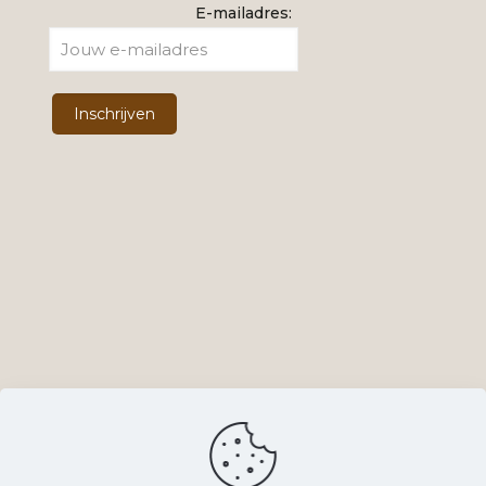
E-mailadres: