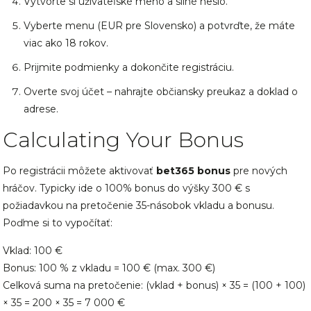
Vytvorte si užívateľské meno a silné heslo.
Vyberte menu (EUR pre Slovensko) a potvrďte, že máte
viac ako 18 rokov.
Prijmite podmienky a dokončite registráciu.
Overte svoj účet – nahrajte občiansky preukaz a doklad o
adrese.
Calculating Your Bonus
Po registrácii môžete aktivovať
bet365 bonus
pre nových
hráčov. Typicky ide o 100% bonus do výšky 300 € s
požiadavkou na pretočenie 35-násobok vkladu a bonusu.
Poďme si to vypočítať:
Vklad: 100 €
Bonus: 100 % z vkladu = 100 € (max. 300 €)
Celková suma na pretočenie: (vklad + bonus) × 35 = (100 + 100)
× 35 = 200 × 35 = 7 000 €