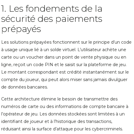
1. Les fondements de la
sécurité des paiements
prépayés
Les solutions prépayées fonctionnent sur le principe d’un code
à usage unique lié à un solde virtuel. L’utilisateur achète une
carte ou un voucher dans un point de vente physique ou en
ligne, reçoit un code PIN et le saisit sur la plateforme de jeu.
Le montant correspondant est crédité instantanément sur le
compte du joueur, qui peut alors miser sans jamais divulguer
de données bancaires.
Cette architecture élimine le besoin de transmettre des
numéros de carte ou des informations de compte bancaire à
l’opérateur de jeu. Les données stockées sont limitées à un
identifiant de joueur et à l’historique des transactions,
réduisant ainsi la surface d’attaque pour les cybercriminels.