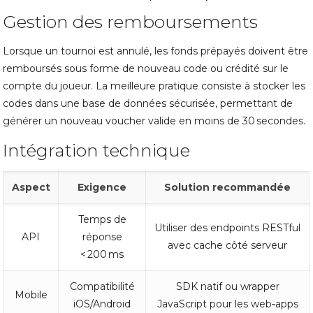
Gestion des remboursements
Lorsque un tournoi est annulé, les fonds prépayés doivent être
remboursés sous forme de nouveau code ou crédité sur le
compte du joueur. La meilleure pratique consiste à stocker les
codes dans une base de données sécurisée, permettant de
générer un nouveau voucher valide en moins de 30 secondes.
Intégration technique
Aspect
Exigence
Solution recommandée
Temps de
Utiliser des endpoints RESTful
API
réponse
avec cache côté serveur
< 200 ms
Compatibilité
SDK natif ou wrapper
Mobile
iOS/Android
JavaScript pour les web‑apps