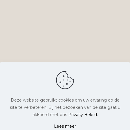
Deze website gebruikt cookies om uw ervaring op de
site te verbeteren. Bij het bezoeken van de site gaat u
© Lyts Verlangen. Alle rechten voorbehouden. |
akkoord met ons
Privacy Beleid
.
Website laten maken
door Chuck's |
Lees meer