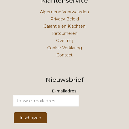
Klantenservice
Algemene Voorwaarden
Privacy Beleid
Garantie en Klachten
Retourneren
Over mij
Cookie Verklaring
Contact
Nieuwsbrief
E-mailadres: