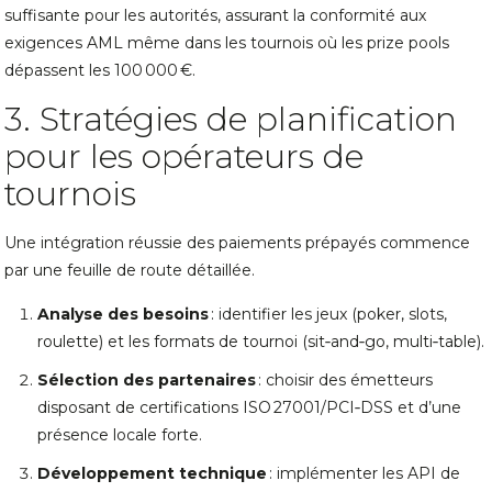
suffisante pour les autorités, assurant la conformité aux
exigences AML même dans les tournois où les prize pools
dépassent les 100 000 €.
3. Stratégies de planification
pour les opérateurs de
tournois
Une intégration réussie des paiements prépayés commence
par une feuille de route détaillée.
Analyse des besoins
: identifier les jeux (poker, slots,
roulette) et les formats de tournoi (sit‑and‑go, multi‑table).
Sélection des partenaires
: choisir des émetteurs
disposant de certifications ISO 27001/PCI‑DSS et d’une
présence locale forte.
Développement technique
: implémenter les API de