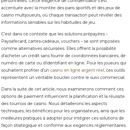
personnelles. Cette exigence de confidentialité s’est
accentuée avec la montée des paris sportifs et des jeux de
casino multijoueurs, où chaque transaction peut révéler des
informations sensibles sur les habitudes de jeu.
C’est dans ce contexte que les solutions prépayées –
Paysafecard, cartes‑cadeaux, vouchers – se sont imposées
comme alternatives sécurisées. Elles offrent la possibilité
d’acheter un crédit sans fournir de coordonnées bancaires, de
numéro de carte ou d’identifiant en ligne. Pour les joueurs qui
souhaitent profiter d’un
casino en ligne argent réel
, ces outils
représentent un véritable bouclier contre le suivi commercial.
Dans la suite de cet article, nous examinerons comment ces
options de paiement influencent la planification et la réussite
des tournois de casino. Nous détaillerons les aspects
techniques, les bénéfices pour les organisateurs, ainsi que les
meilleures pratiques à adopter pour intégrer ces solutions de
façon stratégique et conforme aux exigences réglementaires.