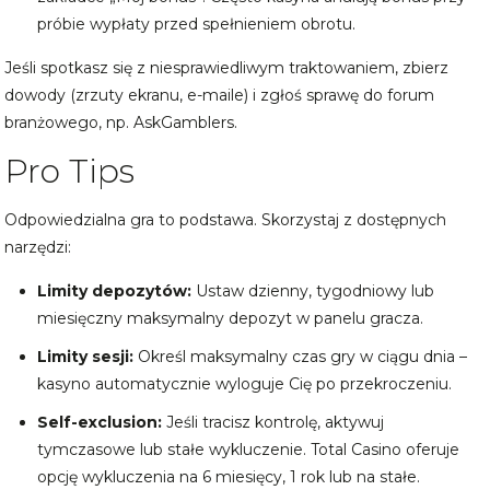
próbie wypłaty przed spełnieniem obrotu.
Jeśli spotkasz się z niesprawiedliwym traktowaniem, zbierz
dowody (zrzuty ekranu, e-maile) i zgłoś sprawę do forum
branżowego, np. AskGamblers.
Pro Tips
Odpowiedzialna gra to podstawa. Skorzystaj z dostępnych
narzędzi:
Limity depozytów:
Ustaw dzienny, tygodniowy lub
miesięczny maksymalny depozyt w panelu gracza.
Limity sesji:
Określ maksymalny czas gry w ciągu dnia –
kasyno automatycznie wyloguje Cię po przekroczeniu.
Self-exclusion:
Jeśli tracisz kontrolę, aktywuj
tymczasowe lub stałe wykluczenie. Total Casino oferuje
opcję wykluczenia na 6 miesięcy, 1 rok lub na stałe.