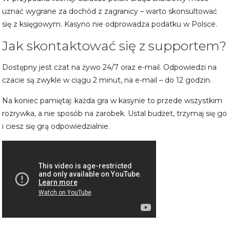
uznać wygrane za dochód z zagranicy – warto skonsultować
się z księgowym. Kasyno nie odprowadza podatku w Polsce.
Jak skontaktować się z supportem?
Dostępny jest czat na żywo 24/7 oraz e-mail. Odpowiedzi na
czacie są zwykle w ciągu 2 minut, na e-mail – do 12 godzin.
Na koniec pamiętaj: każda gra w kasynie to przede wszystkim
rozrywka, a nie sposób na zarobek. Ustal budżet, trzymaj się go
i ciesz się grą odpowiedzialnie.