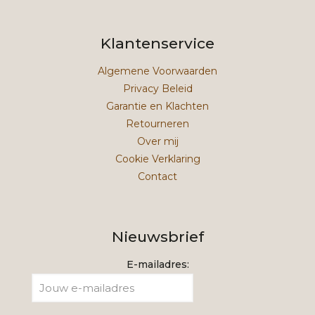
Klantenservice
Algemene Voorwaarden
Privacy Beleid
Garantie en Klachten
Retourneren
Over mij
Cookie Verklaring
Contact
Nieuwsbrief
E-mailadres: