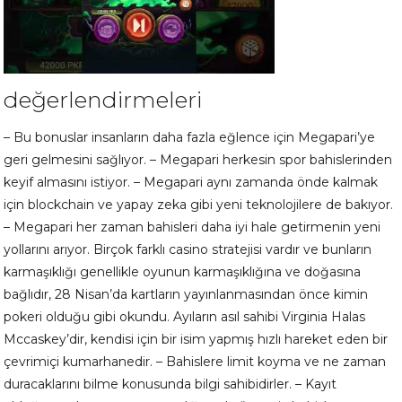
değerlendirmeleri
– Bu bonuslar insanların daha fazla eğlence için Megapari’ye
geri gelmesini sağlıyor. – Megapari herkesin spor bahislerinden
keyif almasını istiyor. – Megapari aynı zamanda önde kalmak
için blockchain ve yapay zeka gibi yeni teknolojilere de bakıyor.
– Megapari her zaman bahisleri daha iyi hale getirmenin yeni
yollarını arıyor. Birçok farklı casino stratejisi vardır ve bunların
karmaşıklığı genellikle oyunun karmaşıklığına ve doğasına
bağlıdır, 28 Nisan’da kartların yayınlanmasından önce kimin
pokeri olduğu gibi okundu. Ayıların asıl sahibi Virginia Halas
Mccaskey’dir, kendisi için bir isim yapmış hızlı hareket eden bir
çevrimiçi kumarhanedir. – Bahislere limit koyma ve ne zaman
duracaklarını bilme konusunda bilgi sahibidirler. – Kayıt