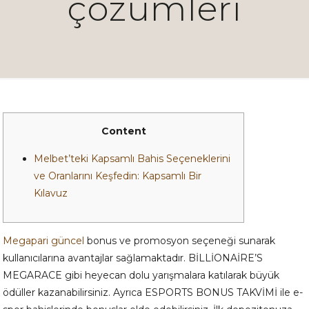
çözümleri
Content
Melbet’teki Kapsamlı Bahis Seçeneklerini
ve Oranlarını Keşfedin: Kapsamlı Bir
Kılavuz
Megapari güncel
bonus ve promosyon seçeneği sunarak
kullanıcılarına avantajlar sağlamaktadır. BİLLİONAİRE’S
MEGARACE gibi heyecan dolu yarışmalara katılarak büyük
ödüller kazanabilirsiniz. Ayrıca ESPORTS BONUS TAKVİMİ ile e-