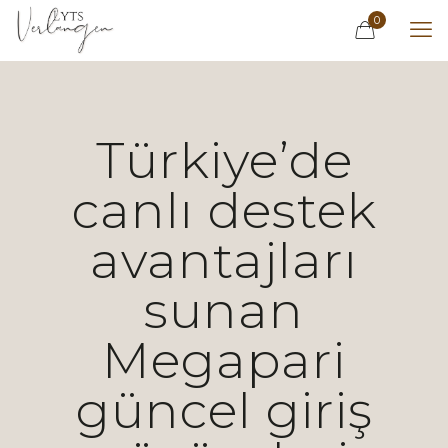
0
Türkiye’de
canlı destek
avantajları
sunan
Megapari
güncel giriş