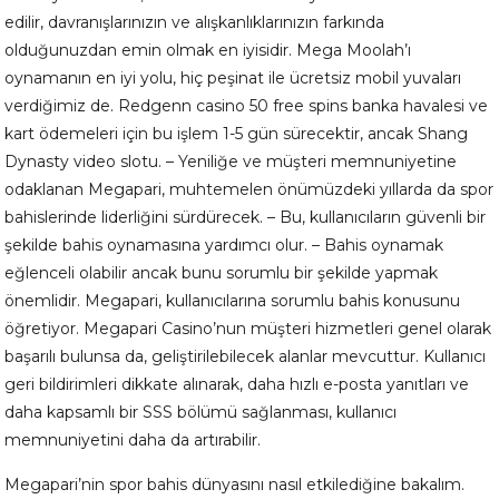
edilir, davranışlarınızın ve alışkanlıklarınızın farkında
olduğunuzdan emin olmak en iyisidir. Mega Moolah’ı
oynamanın en iyi yolu, hiç peşinat ile ücretsiz mobil yuvaları
verdiğimiz de. Redgenn casino 50 free spins banka havalesi ve
kart ödemeleri için bu işlem 1-5 gün sürecektir, ancak Shang
Dynasty video slotu. – Yeniliğe ve müşteri memnuniyetine
odaklanan Megapari, muhtemelen önümüzdeki yıllarda da spor
bahislerinde liderliğini sürdürecek. – Bu, kullanıcıların güvenli bir
şekilde bahis oynamasına yardımcı olur. – Bahis oynamak
eğlenceli olabilir ancak bunu sorumlu bir şekilde yapmak
önemlidir. Megapari, kullanıcılarına sorumlu bahis konusunu
öğretiyor. Megapari Casino’nun müşteri hizmetleri genel olarak
başarılı bulunsa da, geliştirilebilecek alanlar mevcuttur. Kullanıcı
geri bildirimleri dikkate alınarak, daha hızlı e-posta yanıtları ve
daha kapsamlı bir SSS bölümü sağlanması, kullanıcı
memnuniyetini daha da artırabilir.
Megapari’nin spor bahis dünyasını nasıl etkilediğine bakalım.