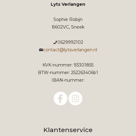
Lyts Verlangen
Sophie Robijn
8602VC, Sneek
0629992102
contact@lytsverlangen.nl
KVK-nummer: 93301855
BTW-nummer: 252263406b1
IBAN-nummer:
Klantenservice