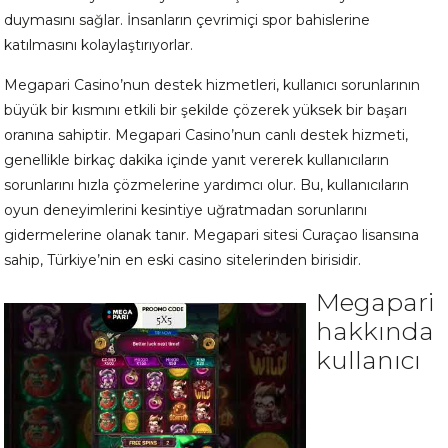
duymasını sağlar. İnsanların çevrimiçi spor bahislerine
katılmasını kolaylaştırıyorlar.
Megapari Casino’nun destek hizmetleri, kullanıcı sorunlarının
büyük bir kısmını etkili bir şekilde çözerek yüksek bir başarı
oranına sahiptir. Megapari Casino’nun canlı destek hizmeti,
genellikle birkaç dakika içinde yanıt vererek kullanıcıların
sorunlarını hızla çözmelerine yardımcı olur. Bu, kullanıcıların
oyun deneyimlerini kesintiye uğratmadan sorunlarını
gidermelerine olanak tanır. Megapari sitesi Curaçao lisansına
sahip, Türkiye’nin en eski casino sitelerinden birisidir.
Megapari
hakkında
kullanıcı