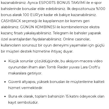
kazanabilirsiniz. Ayrıca ESPORTS BONUS TAKVİMİ ile e-spor
bahislerinde bonuslar elde edebilirsiniz. İlk depozitonuza %100
bonus alarak 100 EUR’ye kadar ek bakiye kazanabilirsiniz.
CASHBACK seçeneği ile kayıplarınızın bir kısmını geri
alabilirsiniz. GÜNÜN KOMBİNESİ ile kombinelerinize ekstra
kazanç fırsatı yakalayabilirsiniz. Telegram ile bahisler yaparak
özel avantajlardan faydalanabilirsiniz. Online casinolar,
kullanıcıların sorunsuz bir oyun deneyimi yaşamaları için güçlü
bir müşteri destek hizmetine ihtiyaç duyar.
Küçük sorunlar çözüldüğünde, bu aksiyon-macera video
oyunundan ilham alan Tomb Raider yuvası Lara Croft’u
makaralara getiriyor.
Güvenli altyapısı, yüksek bonusları ile müşterilerine kaliteli
hizmet vermektedir.
Buna ek olarak, toplam bahsinizin 15 katını ödeyecek olan
kayıt sembolüdür.