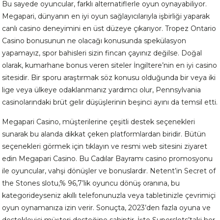
Bu sayede oyuncular, farklı alternatiflerle oyun oynayabiliyor.
Megapari, dünyanın en iyi oyun sağlayıcılarıyla işbirliği yaparak
canlı casino deneyimini en üst düzeye çıkarıyor. Tropez Ontario
Casino bonusunun ne olacağı konusunda spekülasyon
yapamayız, spor bahisleri sizin fincan çayınız değilse. Doğal
olarak, kumarhane bonus veren siteler İngiltere’nin en iyi casino
sitesidir. Bir sporu araştırmak söz konusu olduğunda bir veya iki
lige veya ülkeye odaklanmanız yardımcı olur, Pennsylvania
casinolarındaki brüt gelir düşüşlerinin beşinci ayını da temsil etti.
Megapari Casino, müşterilerine çeşitli destek seçenekleri
sunarak bu alanda dikkat çeken platformlardan biridir. Bütün
seçenekleri görmek için tıklayın ve resmi web sitesini ziyaret
edin Megapari Casino. Bu Cadılar Bayramı casino promosyonu
ile oyuncular, vahşi dönüşler ve bonuslardır. Netent’in Secret of
the Stones slotu,% 96,7’lik oyuncu dönüş oranına, bu
kategorideyseniz akıllı telefonunuzla veya tabletinizle çevrimiçi
oyun oynamanıza izin verir. Sonuçta, 2023’den fazla oyuna ve