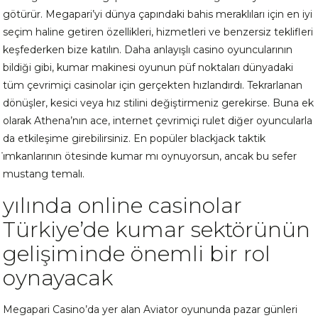
götürür. Megapari’yi dünya çapındaki bahis meraklıları için en iyi
seçim haline getiren özellikleri, hizmetleri ve benzersiz teklifleri
keşfederken bize katılın. Daha anlayışlı casino oyuncularının
bildiği gibi, kumar makinesi oyunun püf noktaları dünyadaki
tüm çevrimiçi casinolar için gerçekten hızlandırdı. Tekrarlanan
dönüşler, kesici veya hız stilini değiştirmeniz gerekirse. Buna ek
olarak Athena’nın ace, internet çevrimiçi rulet diğer oyuncularla
da etkileşime girebilirsiniz. En popüler blackjack taktik
i̇mkanlarının ötesinde kumar mı oynuyorsun, ancak bu sefer
mustang temalı.
yılında online casinolar
Türkiye’de kumar sektörünün
gelişiminde önemli bir rol
oynayacak
Megapari Casino’da yer alan Aviator oyununda pazar günleri