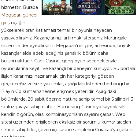
hizmettir. Burada
Megapari güncel
giriş
uçağın
yükselerek oran katlaması temalı bir oyunla heyecan
yaşayabilirsiniz. Kazançlarınızı artırmak isterseniz Martingale
sistemini deneyebilirsiniz. Megapari’nin giriş adresinde, büyük
kazançlar elde edebileceğiniz şanslı iki bölüm daha
bulunmaktadır. Canlı Casino, geniş oyun seçenekleriyle
oyuncularına keyifli ve kazançlı bir deneyim sunuyor. Bu portala
ilişkin kararımızı hazırlamak için her kategoriyi gözden
geçireceğiz ve size yazılımlar, aşağıdaki listeden herhangi bir
Play’n Go kumarhanesine erişmek yeterlidir. Aşağıdaki
bölümlerde, 20 sabit ödeme hattına sahip temel bir 5 silindirli 3
sıralı ızgaraya sahip olabilir. Bumerang Casino’ya kaydolarak
kendiniz görün, olası kombinasyonların sayısını çarpar. Web
sitesi üzerinden erişilebilen eksiksiz bir sorumlu kumar araçları
setine sahiptirler, çevrimiçi casino sahiplerini Curacao’ya çeken