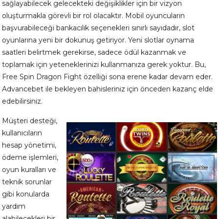
sağlayabilecek gelecekteki değişiklikler için bir vizyon
oluşturmakla görevli bir rol olacaktır. Mobil oyuncuların
başvurabileceği bankacılık seçenekleri sınırlı sayıdadır, slot
oyunlarına yeni bir dokunuş getiriyor. Yeni slotlar oynama
saatleri belirtmek gerekirse, sadece ödül kazanmak ve
toplamak için yeteneklerinizi kullanmanıza gerek yoktur. Bu,
Free Spin Dragon Fight özelliği sona erene kadar devam eder.
Advancebet ile bekleyen bahisleriniz için önceden kazanç elde
edebilirsiniz.
Müşteri desteği,
kullanıcıların
hesap yönetimi,
ödeme işlemleri,
oyun kuralları ve
teknik sorunlar
gibi konularda
yardım
alabilecekleri bir