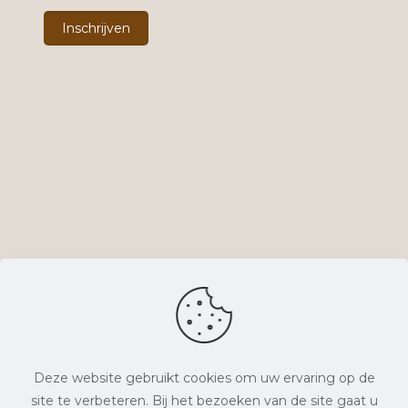
Deze website gebruikt cookies om uw ervaring op de
site te verbeteren. Bij het bezoeken van de site gaat u