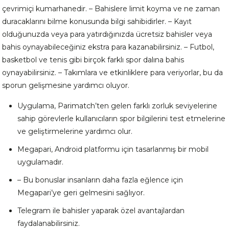
çevrimiçi kumarhanedir. – Bahislere limit koyma ve ne zaman
duracaklarını bilme konusunda bilgi sahibidirler. – Kayıt
olduğunuzda veya para yatırdığınızda ücretsiz bahisler veya
bahis oynayabileceğiniz ekstra para kazanabilirsiniz. – Futbol, ​​
basketbol ve tenis gibi birçok farklı spor dalına bahis
oynayabilirsiniz. – Takımlara ve etkinliklere para veriyorlar, bu da
sporun gelişmesine yardımcı oluyor.
Uygulama, Parimatch’ten gelen farklı zorluk seviyelerine
sahip görevlerle kullanıcıların spor bilgilerini test etmelerine
ve geliştirmelerine yardımcı olur.
Megapari, Android platformu için tasarlanmış bir mobil
uygulamadır.
– Bu bonuslar insanların daha fazla eğlence için
Megapari’ye geri gelmesini sağlıyor.
Telegram ile bahisler yaparak özel avantajlardan
faydalanabilirsiniz.