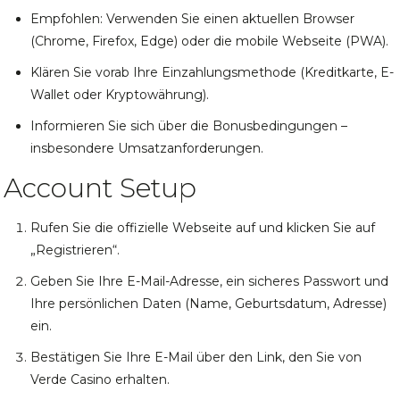
Empfohlen: Verwenden Sie einen aktuellen Browser
(Chrome, Firefox, Edge) oder die mobile Webseite (PWA).
Klären Sie vorab Ihre Einzahlungsmethode (Kreditkarte, E-
Wallet oder Kryptowährung).
Informieren Sie sich über die Bonusbedingungen –
insbesondere Umsatzanforderungen.
Account Setup
Rufen Sie die offizielle Webseite auf und klicken Sie auf
„Registrieren“.
Geben Sie Ihre E-Mail-Adresse, ein sicheres Passwort und
Ihre persönlichen Daten (Name, Geburtsdatum, Adresse)
ein.
Bestätigen Sie Ihre E-Mail über den Link, den Sie von
Verde Casino erhalten.