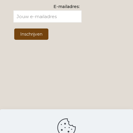
E-mailadres: