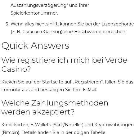
Auszahlungsverzögerung“ und Ihrer
Spielerkontonummer.
Wenn alles nichts hilft, können Sie bei der Lizenzbehörde
(z. B. Curacao eGaming) eine Beschwerde einreichen.
Quick Answers
Wie registriere ich mich bei Verde
Casino?
Klicken Sie auf der Startseite auf „Registrieren“, füllen Sie das
Formular aus und bestätigen Sie Ihre E-Mail.
Welche Zahlungsmethoden
werden akzeptiert?
Kreditkarten, E-Wallets (Skrill/Neteller) und Kryptowährungen
(Bitcoin). Details finden Sie in der obigen Tabelle.