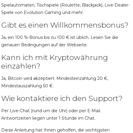
Spielautomaten, Tischspiele (Roulette, Blackjack), Live-Dealer-
Spiele von Evolution Gaming und mehr.
Gibt es einen Willkommensbonus?
Ja, ein 100 %-Bonus bis zu 100 € ist üblich. Lesen Sie die
genauen Bedingungen auf der Webseite.
Kann ich mit Kryptowährung
einzahlen?
Ja, Bitcoin wird akzeptiert. Mindesteinzahlung 20 €,
Mindestauszahlung 50 €.
Wie kontaktiere ich den Support?
Per Live-Chat (rund um die Uhr) oder per E-Mail.
Antwortzeiten liegen unter 1 Stunde im Chat.
Diese Anleitung hat Ihnen geholfen, die wichtigsten