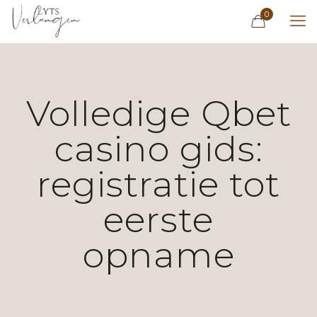
0
Volledige Qbet
casino gids:
registratie tot
eerste
opname