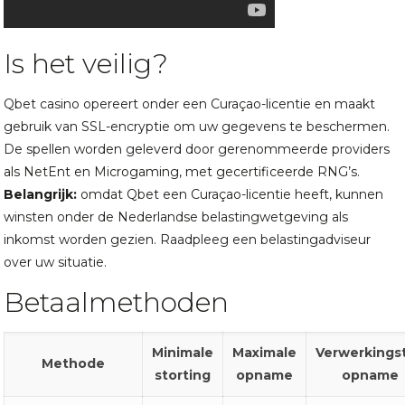
Is het veilig?
Qbet casino opereert onder een Curaçao-licentie en maakt
gebruik van SSL-encryptie om uw gegevens te beschermen.
De spellen worden geleverd door gerenommeerde providers
als NetEnt en Microgaming, met gecertificeerde RNG’s.
Belangrijk:
omdat Qbet een Curaçao-licentie heeft, kunnen
winsten onder de Nederlandse belastingwetgeving als
inkomst worden gezien. Raadpleeg een belastingadviseur
over uw situatie.
Betaalmethoden
Minimale
Maximale
Verwerkingst
Methode
storting
opname
opname