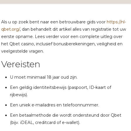
Als u op zoek bent naar een betrouwbare gids voor
https://nl-
qbet.org/
, dan behandelt dit artikel alles van registratie tot uw
eerste opname. Lees verder voor een complete uitleg over
het Qbet casino, inclusief bonusberekeningen, veiligheid en
veelgestelde vragen.
Vereisten
U moet minimaal 18 jaar oud zijn.
Een geldig identiteitsbewijs (paspoort, ID-kaart of
rijbewijs).
Een uniek e-mailadres en telefoonnummer.
Een betaalmethode die wordt ondersteund door Qbet
(bijv. iDEAL, creditcard of e-wallet).