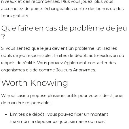
niveaux et des récompenses. Plus vous jouez, plus vous
accumulez de points échangeables contre des bonus ou des
tours gratuits.
Que faire en cas de problème de jeu
?
Si vous sentez que le jeu devient un problème, utilisez les
outils de jeu responsable : limites de dépôt, auto-exclusion ou
rappels de réalité. Vous pouvez également contacter des
organismes d’aide comme Joueurs Anonymes.
Worth Knowing
Winoui casino propose plusieurs outils pour vous aider à jouer
de manière responsable :
Limites de dépôt : vous pouvez fixer un montant
maximum à déposer par jour, semaine ou mois.