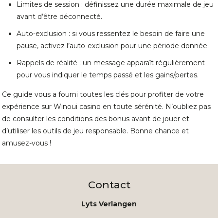
Limites de session : définissez une durée maximale de jeu
avant d’être déconnecté.
Auto-exclusion : si vous ressentez le besoin de faire une
pause, activez l’auto-exclusion pour une période donnée.
Rappels de réalité : un message apparaît régulièrement
pour vous indiquer le temps passé et les gains/pertes.
Ce guide vous a fourni toutes les clés pour profiter de votre
expérience sur Winoui casino en toute sérénité. N’oubliez pas
de consulter les conditions des bonus avant de jouer et
d’utiliser les outils de jeu responsable. Bonne chance et
amusez-vous !
Contact
Lyts Verlangen