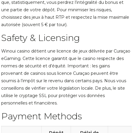
que, statistiquement, vous perdrez l’intégralité du bonus et
une partie de votre dépôt. Pour minimiser les risques,
choisissez des jeux à haut RTP et respectez la mise maximale
autorisée (souvent 5 € par tour).
Safety & Licensing
Winoui casino détient une licence de jeux délivrée par Curaçao
eGaming. Cette licence garantit que le casino respecte des
normes de sécurité et d’équité. Important : les gains
provenant de casinos sous licence Curaçao peuvent être
soumis à l’impôt sur le revenu dans certains pays. Nous vous
conseillons de vérifier votre législation locale. De plus, le site
utilise le cryptage SSL pour protéger vos données
personnelles et financières.
Payment Methods
Dépôt
Délai de