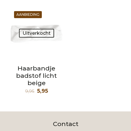
AANBIEDING
Uitverkocht
Haarbandje
badstof licht
beige
Oorspronkelijke
Huidige
5,95
9,95
prijs
prijs
was:
is:
9,95.
5,95.
Contact