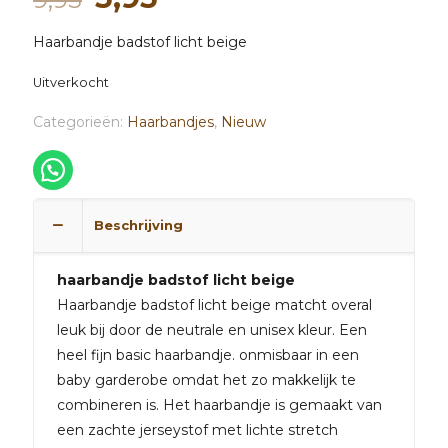
prijs
prijs
Haarbandje badstof licht beige
was:
is:
9,95.
5,95.
Uitverkocht
Categorieën:
Haarbandjes
,
Nieuw
Beschrijving
haarbandje badstof licht beige
Haarbandje badstof licht beige matcht overal
leuk bij door de neutrale en unisex kleur. Een
heel fijn basic haarbandje. onmisbaar in een
baby garderobe omdat het zo makkelijk te
combineren is. Het haarbandje is gemaakt van
een zachte jerseystof met lichte stretch