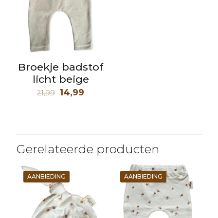
Broekje badstof
licht beige
Oorspronkelijke
Huidige
14,99
21,99
prijs
prijs
was:
is:
21,99.
14,99.
Gerelateerde producten
AANBIEDING
AANBIEDING