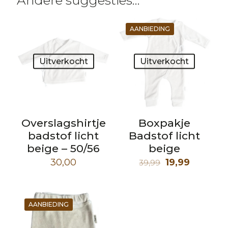
Andere suggesties…
AANBIEDING
Uitverkocht
Uitverkocht
Overslagshirtje
Boxpakje
badstof licht
Badstof licht
beige – 50/56
beige
Oorspronkeli
Huidige
30,00
19,99
39,99
prijs
prijs
was:
is:
39,99.
19,99.
AANBIEDING