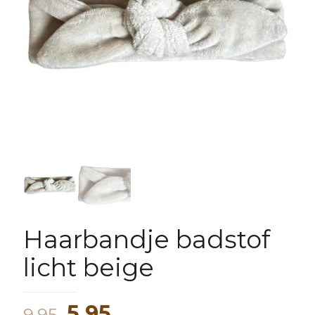
Haarbandje badstof
licht beige
Oorspronkelijke
Huidige
5,95
9,95