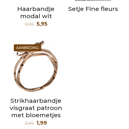
Haarbandje
Setje Fine fleurs
modal wit
Oorspronkelijke
Huidige
5,95
9,95
prijs
prijs
was:
is:
9,95.
5,95.
AANBIEDING
Strikhaarbandje
visgraat patroon
met bloemetjes
Oorspronkelijke
Huidige
1,99
3,49