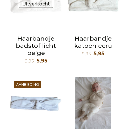
Uitverkocht
Haarbandje
Haarbandje
badstof licht
katoen ecru
beige
Oorspronkeli
Huidige
5,95
9,95
Oorspronkelijke
Huidige
prijs
prijs
5,95
9,95
prijs
prijs
was:
is:
was:
is:
9,95.
5,95.
9,95.
5,95.
AANBIEDING