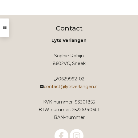
prijs
prijs
was:
is:
3,49.
1,99.
Contact
Lyts Verlangen
Sophie Robijn
8602VC, Sneek
0629992102
contact@lytsverlangen.nl
KVK-nummer: 93301855
BTW-nummer: 252263406b1
IBAN-nummer: