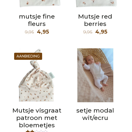
mutsje fine
Mutsje red
fleurs
berries
Oorspronkelijke
Huidige
Oorspronkelij
Huidige
4,95
4,95
9,95
9,95
prijs
prijs
prijs
prijs
was:
is:
was:
is:
9,95.
4,95.
9,95.
4,95.
AANBIEDING
Mutsje visgraat
setje modal
patroon met
wit/ecru
bloemetjes