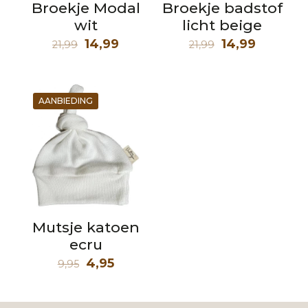
Broekje Modal
Broekje badstof
wit
licht beige
Oorspronkelijke
Huidige
Oorspronkelij
Huidige
14,99
14,99
21,99
21,99
prijs
prijs
prijs
prijs
was:
is:
was:
is:
21,99.
14,99.
21,99.
14,99.
AANBIEDING
Mutsje katoen
ecru
Oorspronkelijke
Huidige
4,95
9,95
prijs
prijs
was:
is: