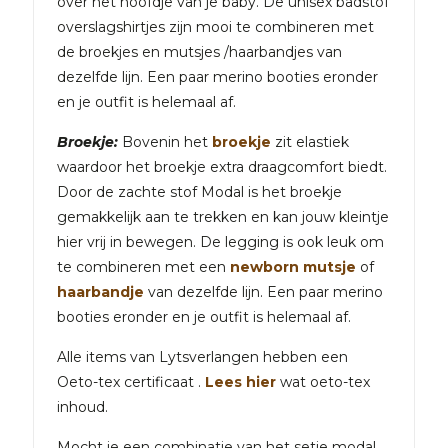
over het hoofdje van je baby. De unisex badstof
overslagshirtjes zijn mooi te combineren met
de broekjes en mutsjes /haarbandjes van
dezelfde lijn. Een paar merino booties eronder
en je outfit is helemaal af.
Broekje:
Bovenin het
broekje
zit elastiek
waardoor het broekje extra draagcomfort biedt.
Door de zachte stof Modal is het broekje
gemakkelijk aan te trekken en kan jouw kleintje
hier vrij in bewegen. De legging is ook leuk om
te combineren met een
newborn mutsje
of
haarbandje
van dezelfde lijn. Een paar merino
booties eronder en je outfit is helemaal af.
Alle items van Lytsverlangen hebben een
Oeto-tex certificaat .
Lees hier
wat oeto-tex
inhoud.
Mocht je een combinatie van het setje modal