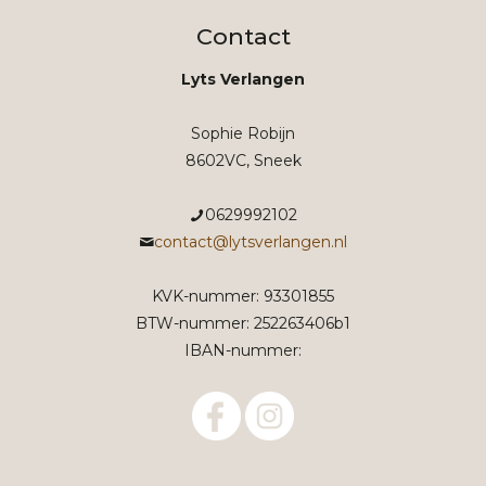
9,95.
4,95.
Contact
Lyts Verlangen
Sophie Robijn
8602VC, Sneek
0629992102
contact@lytsverlangen.nl
KVK-nummer: 93301855
BTW-nummer: 252263406b1
IBAN-nummer: