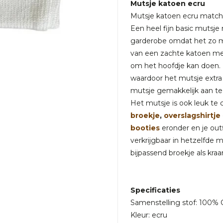
Mutsje katoen ecru
Mutsje katoen ecru matcht 
Een heel fijn basic mutsje
garderobe omdat het zo ma
van een zachte katoen met
om het hoofdje kan doen.
waardoor het mutsje extra 
mutsje gemakkelijk aan te 
Het mutsje is ook leuk t
broekje
,
overslagshirtje
booties
eronder en je outf
verkrijgbaar in hetzelfde
bijpassend broekje als kr
Specificaties
Samenstelling stof: 100% 
Kleur: ecru