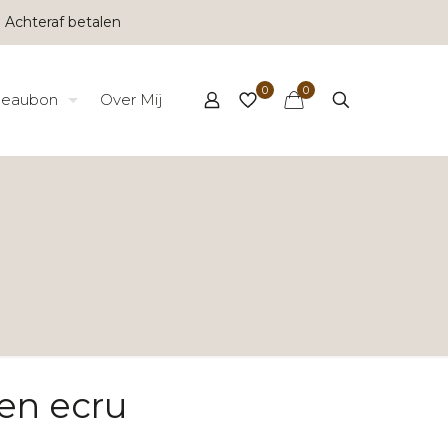
 Achteraf betalen
0
0
eaubon
Over Mij
en ecru