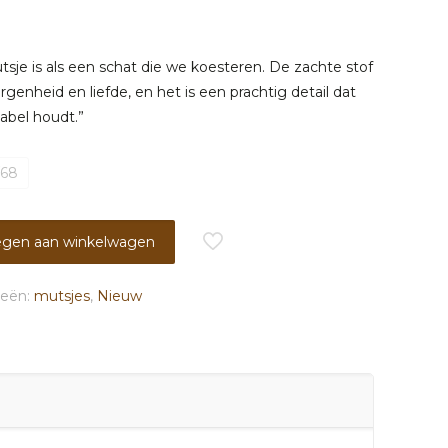
elijke
ge
 is als een schat die we koesteren. De zachte stof
enheid en liefde, en het is een prachtig detail dat
tabel houdt.”
/68
gen aan winkelwagen
ieën:
mutsjes
,
Nieuw