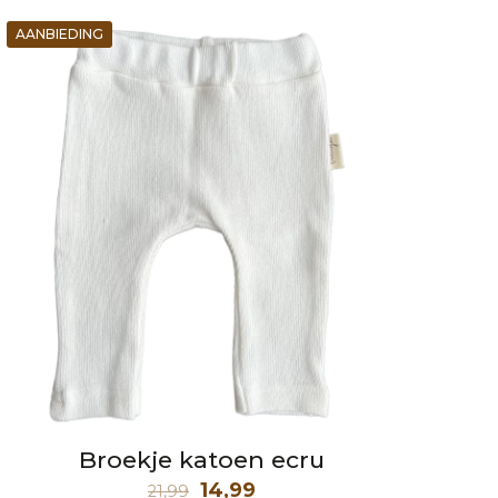
AANBIEDING
Broekje katoen ecru
Oorspronkelijke
Huidige
14,99
21,99