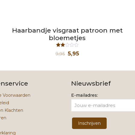
Haarbandje visgraat patroon met
bloemetjes
Waardering
Oorspronkelijke
Huidige
5,95
9,95
2.00
uit 5
prijs
prijs
was:
is:
9,95.
5,95.
enservice
Nieuwsbrief
 Voorwaarden
E-mailadres:
eleid
en Klachten
ren
rklaring