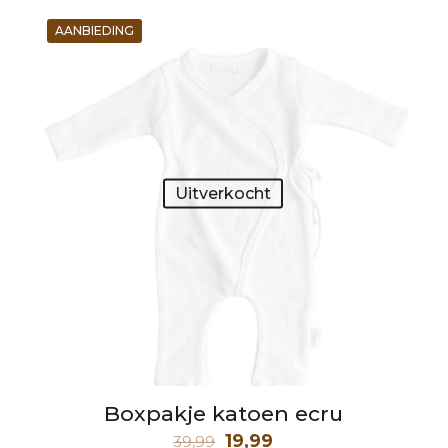
AANBIEDING
Uitverkocht
Boxpakje katoen ecru
Oorspronkelijke
Huidige
19,99
39,99