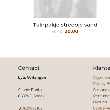
Tuinpakje streepje sand
Oorspronkelijke
Huidige
20,00
40,00
prijs
prijs
was:
is:
40,00.
20,00.
Contact
Klant
Lyts Verlangen
Algemene
Privacy B
Sophie Robijn
Garantie 
8602VC, Sneek
Retourne
Over mij
0629992102
Cookie Ve