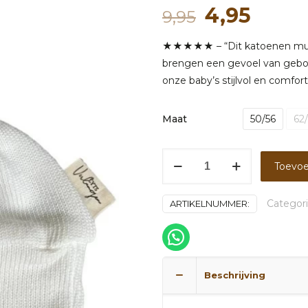
Oorspronk
Huidi
4,95
9,95
prijs
prijs
★★★★★ – “Dit katoenen mutsje
was:
is:
brengen een gevoel van geborg
9,95.
4,95.
onze baby’s stijlvol en comfor
Maat
50/56
62
Mutsje
Toevoe
katoen
ecru
Categor
ARTIKELNUMMER:
aantal
Beschrijving