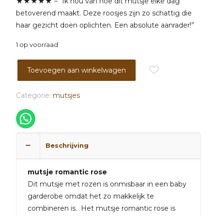
★★★★★ – “Ik hou van hoe dit mutsje elke dag
was:
is:
betoverend maakt. Deze roosjes zijn zo schattig die
9,95.
4,95.
haar gezicht doen oplichten. Een absolute aanrader!”
1 op voorraad
Toevoegen aan winkelwagen
Categorie:
mutsjes
Beschrijving
mutsje romantic rose
Dit mutsje met rozen is onmisbaar in een baby
garderobe omdat het zo makkelijk te
combineren is. Het mutsje romantic rose is