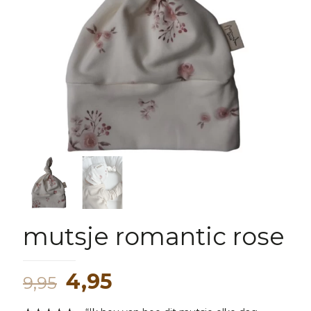
mutsje romantic rose
Oorspronkelijke
Huidige
4,95
9,95
prijs
prijs