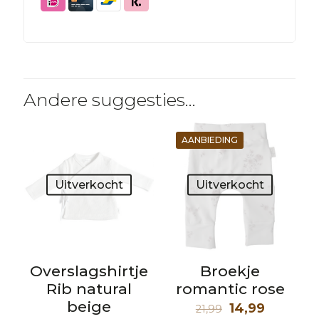
Andere suggesties…
AANBIEDING
Uitverkocht
Uitverkocht
Overslagshirtje
Broekje
Rib natural
romantic rose
beige
Oorspronkelij
Huidige
14,99
21,99