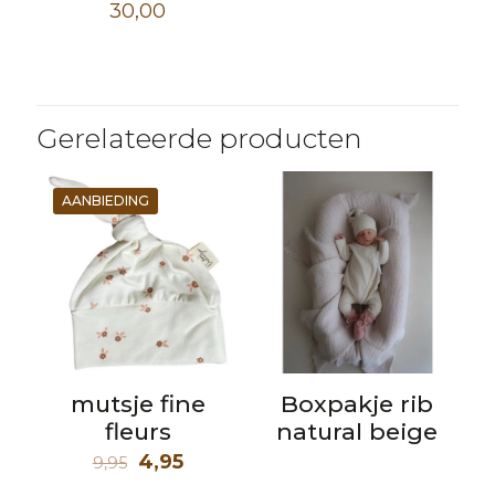
prijs
prijs
30,00
was:
is:
21,99.
14,99.
Gerelateerde producten
AANBIEDING
mutsje fine
Boxpakje rib
fleurs
natural beige
Oorspronkelijke
Huidige
4,95
9,95
prijs
prijs