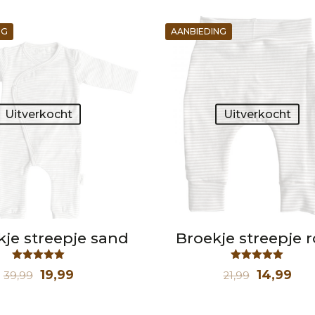
NG
AANBIEDING
Uitverkocht
Uitverkocht
je streepje sand
Broekje streepje 
Waardering
Waardering
Oorspronkelijke
Huidige
Oorspron
Hui
19,99
14,99
39,99
21,99
5.00
5.00
uit 5
uit 5
prijs
prijs
prijs
prij
was:
is:
was:
is: