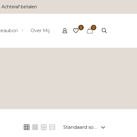
 Achteraf betalen
0
0
eaubon
Over Mij