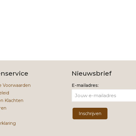
39,99.
19,99.
21,99.
14,9
enservice
Nieuwsbrief
 Voorwaarden
E-mailadres:
eleid
en Klachten
ren
rklaring