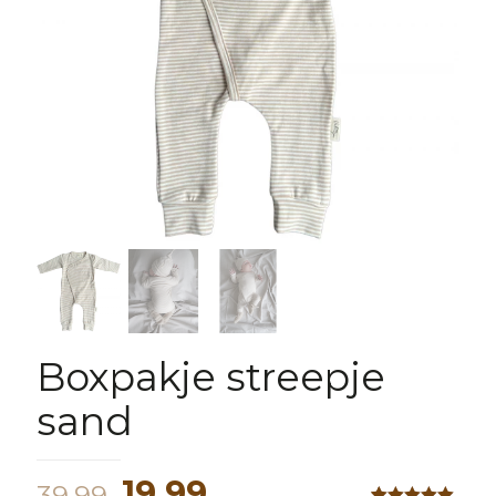
Boxpakje streepje
sand
Oorspronkelijke
Huidige
19,99
39,99