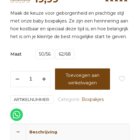
prijs
prijs
Waardering
1
5.00
op 5
Maak de keuze voor geborgenheid en prachtige stijl
was:
is:
gebaseerd
op
met onze baby boxpakjes. Ze zijn een herinnering aan
39,99.
19,99.
klantbeoordeling
hoe kostbaar en speciaal deze tijd is, en hoe belangrijk
het is om je kleintje de best mogelijke start te geven.
Maat
50/56
62/68
Boxpakje
Toevoegen aan
streepje
winkelwagen
sand
aantal
Categorie:
Boxpakjes
ARTIKELNUMMER:
Beschrijving