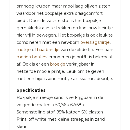
omhoog kruipen maar mooi laag blijven zitten
waardoor het boxpakje extra draagcomfort
biedt. Door de zachte stof is het boxpakje
gemakkelijk aan te trekken en kan jouw kleintje
hier vrij in bewegen. Het boxpakje is ook leuk te
combineren met een newborn
overslagshirtje
,
mutsje
of
haarbandje
van dezelfde lijn. Een paar
merino booties
eronder en je outfit is helemaal
af. Ook is er een
broekje
verkrijgbaar in
hetzelfde mooie printje. Leuk om te geven
met een bijpassend mutsje als kraamcadeautje.
Specificaties
Boxpakje streepje sand is verkrijgbaar in de
volgende maten: ⭒ 50/56 ⭒ 62/68 ⭒
Samenstelling stof: 95% katoen 5% elastan
Print: off white met kleine streepjes in zand
kleur