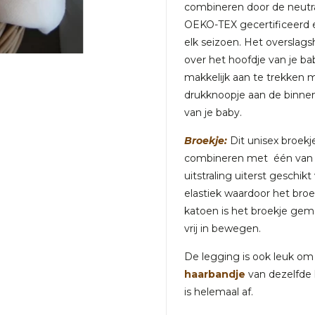
combineren door de neutral
OEKO-TEX gecertificeerd e
elk seizoen. Het overslagsh
over het hoofdje van je ba
makkelijk aan te trekken 
drukknoopje aan de binnenk
van je baby.
Broekje:
Dit unisex broekje
combineren met één van de
uitstraling uiterst geschi
elastiek waardoor het broe
katoen is het broekje gema
vrij in bewegen.
De legging is ook leuk o
haarbandje
van dezelfde l
is helemaal af.