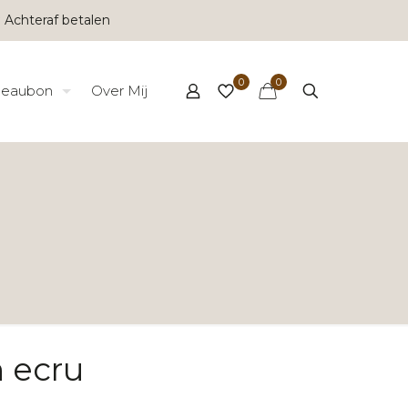
 Achteraf betalen
0
0
eaubon
Over Mij
n ecru